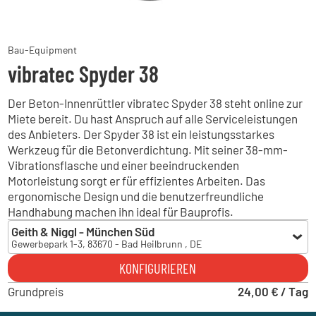
Bau-Equipment
vibratec Spyder 38
Der Beton-Innenrüttler vibratec Spyder 38 steht online zur
Miete bereit. Du hast Anspruch auf alle Serviceleistungen
des Anbieters. Der Spyder 38 ist ein leistungsstarkes
Werkzeug für die Betonverdichtung. Mit seiner 38-mm-
Vibrationsflasche und einer beeindruckenden
Motorleistung sorgt er für effizientes Arbeiten. Das
ergonomische Design und die benutzerfreundliche
Handhabung machen ihn ideal für Bauprofis.
Geith & Niggl - München Süd
Gewerbepark 1-3, 83670 - Bad Heilbrunn , DE
Geith & Niggl - München Süd
KONFIGURIEREN
Gewerbepark 1-3, 83670 - Bad Heilbrunn , DE
Grundpreis
Geith & Niggl - München Ost
24,00 € / Tag
Brodersenstraße 36, 81929 - München , DE