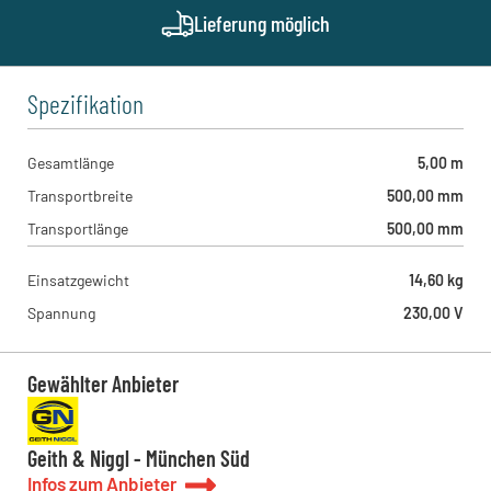
Geith & Niggl - München West
Lieferung möglich
Münchner Straße 1, 85232 - Bergkirchen , DE
Kreitz & Ostermann - Herne
Friedrich der Große 1, 44628 - Herne , DE
Spezifikation
Gesamtlänge
5,00 m
Transportbreite
500,00 mm
Transportlänge
500,00 mm
Einsatzgewicht
14,60 kg
Spannung
230,00 V
Gewählter Anbieter
Geith & Niggl - München Süd
Infos zum Anbieter