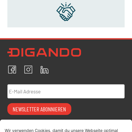
Newsletter Datenschutz
Ich bestätige, dass ich die
Datenschutzrichtlinien
akzeptiere und erkläre mich mit der Verarbeitung meiner
personenbezogenen Daten einverstanden.
Facebook
Instagram
LinkedIn
ABBRECHEN
BESTÄTIGEN
E-Mail Adresse
NEWSLETTER ABONNIEREN