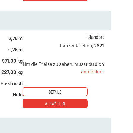
Standort
6,75 m
Lanzenkirchen
,
2821
4,75 m
971,00 kg
Um die Preise zu sehen, musst du dich
anmelden.
227,00 kg
Elektrisch
DETAILS
Nein
AUSWÄHLEN