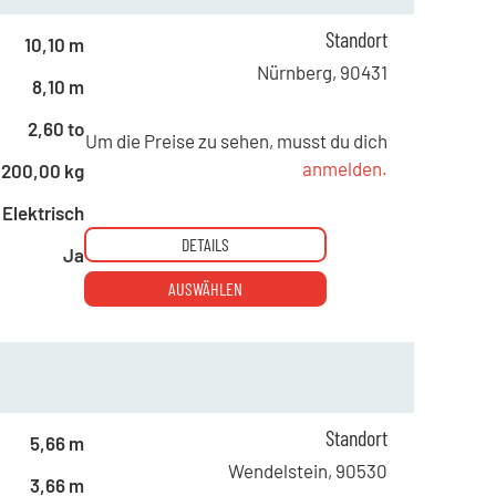
Standort
10,10 m
Nürnberg
,
90431
8,10 m
2,60 to
Um die Preise zu sehen, musst du dich
anmelden.
200,00 kg
Elektrisch
DETAILS
Ja
AUSWÄHLEN
ab 1 Tag
74,00 €
Standort
ab 5 Tagen
59,00 €
5,66 m
ab 10 Tagen
45,00 €
Wendelstein
,
90530
3,66 m
ab 15 Tagen
39,00 €