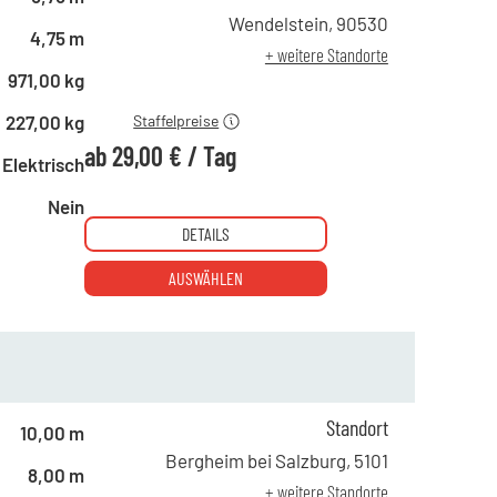
ab 10 Tagen
45,00 €
Wendelstein
,
90530
4,75 m
ab 15 Tagen
39,00 €
+ weitere Standorte
ab 21 Tagen
29,00 €
971,00 kg
227,00 kg
Staffelpreise
ab
29,00 €
/
Tag
Elektrisch
Nein
DETAILS
AUSWÄHLEN
Standort
10,00 m
Bergheim bei Salzburg
,
5101
8,00 m
+ weitere Standorte