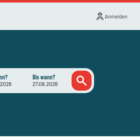
Anmelden
nn?
Bis wann?