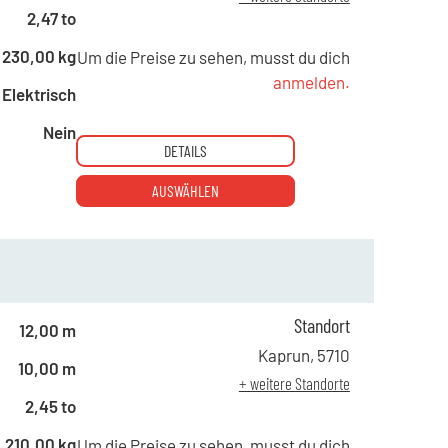
2,47 to
230,00 kg
Um die Preise zu sehen, musst du dich
anmelden.
Elektrisch
Nein
DETAILS
AUSWÄHLEN
Standort
12,00 m
Kaprun
,
5710
10,00 m
+ weitere Standorte
2,45 to
210,00 kg
Um die Preise zu sehen, musst du dich