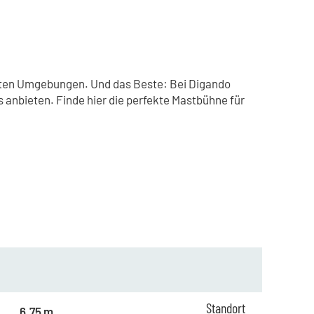
engten Umgebungen. Und das Beste: Bei Digando
 anbieten. Finde hier die perfekte Mastbühne für
ab 1 Tag
74,00 €
Standort
ab 5 Tagen
59,00 €
6,75 m