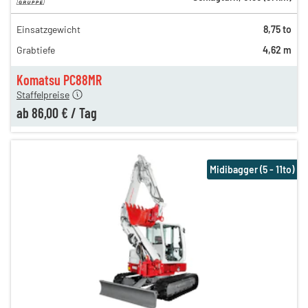
Einsatzgewicht
8,75 to
247,00 €
Grabtiefe
4,62 m
168,00 €
n
86,00 €
Komatsu PC88MR
Staffelpreise
ab
86,00 €
/
Tag
Midibagger (5 - 11to)