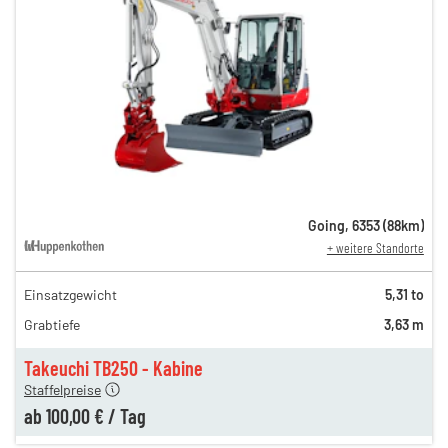
Going
,
6353
(
88
km)
+ weitere Standorte
Einsatzgewicht
5,31 to
200,00 €
Grabtiefe
3,63 m
137,00 €
100,00 €
Takeuchi TB250 - Kabine
Staffelpreise
ab
100,00 €
/
Tag