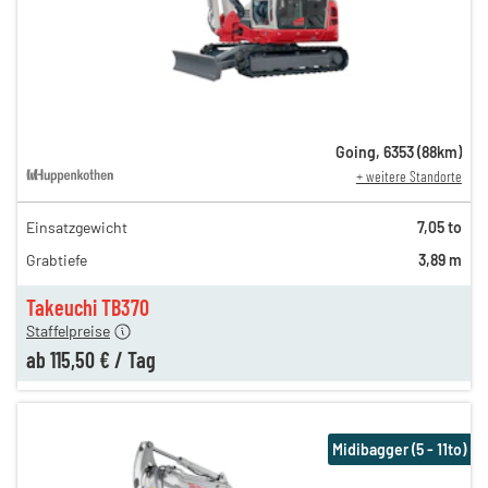
Going
,
6353
(
88
km)
+ weitere Standorte
Einsatzgewicht
7,05 to
220,00 €
Grabtiefe
3,89 m
154,00 €
115,50 €
Takeuchi TB370
Staffelpreise
ab
115,50 €
/
Tag
Midibagger (5 - 11to)