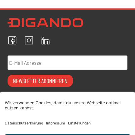
Newsletter Datenschutz
Ich bestätige, dass ich die
Datenschutzrichtlinien
akzeptiere und erkläre mich mit der Verarbeitung meiner
personenbezogenen Daten einverstanden.
Facebook
Instagram
LinkedIn
ABBRECHEN
BESTÄTIGEN
E-Mail Adresse
NEWSLETTER ABONNIEREN
Vermiet-Partner
FAQ
werden
Impressum
digitimes | blog
Datenschutz
Über uns