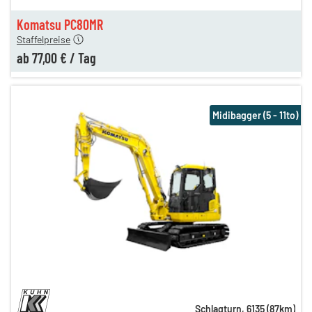
n
77,00 €
Komatsu PC80MR
Staffelpreise
ab
77,00 €
/
Tag
Midibagger (5 - 11to)
Schlagturn
,
6135
(
87
km)