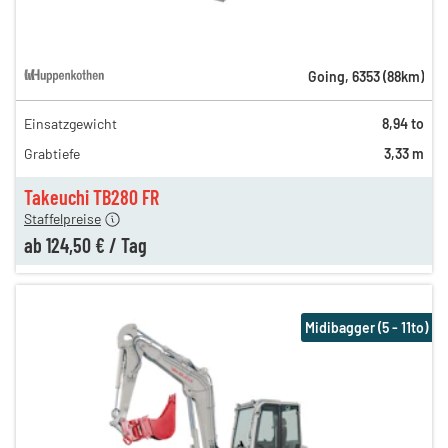
Going
,
6353
(
88
km)
Einsatzgewicht
8,94 to
255,00 €
Grabtiefe
3,33 m
172,00 €
n
124,50 €
Takeuchi TB280 FR
Staffelpreise
ab
124,50 €
/
Tag
Midibagger (5 - 11to)