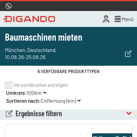
Hotline
0800 722 4433
Live-Chat
Menü
Baumaschinen mieten
München, Deutschland
,
10.08.26
-
25.08.26
6 VERFÜGBARE PRODUKTTYPEN
Versandkosten anzeigen
Umkreis:
100km
Sortieren nach:
Entfernung (km)
Ergebnisse filtern