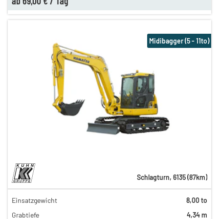
ab
69,00 €
/
Tag
Midibagger (5 - 11to)
Schlagturn
,
6135
(
87
km)
Einsatzgewicht
8,00 to
231,00 €
Grabtiefe
4,34 m
161,00 €