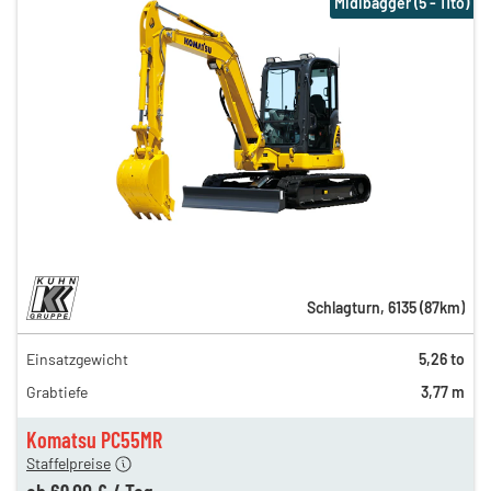
Midibagger (5 - 11to)
Schlagturn
,
6135
(
87
km)
Einsatzgewicht
5,26 to
195,00 €
Grabtiefe
3,77 m
134,00 €
n
69,00 €
Komatsu PC55MR
Staffelpreise