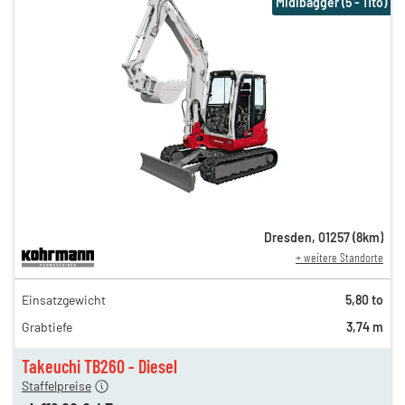
Midibagger (5 - 11to)
Dresden
,
01257
(
8
km)
+ weitere Standorte
194,00 €
Einsatzgewicht
5,80 to
162,00 €
Grabtiefe
3,74 m
135,00 €
n
112,00 €
Takeuchi TB260 - Diesel
Staffelpreise
ung
12,00 €