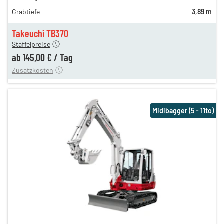
206,00 €
Grabtiefe
3,89 m
173,00 €
145,00 €
Takeuchi TB370
Staffelpreise
ung
12,00 €
ab
145,00 €
/
Tag
Zusatzkosten
Midibagger (5 - 11to)