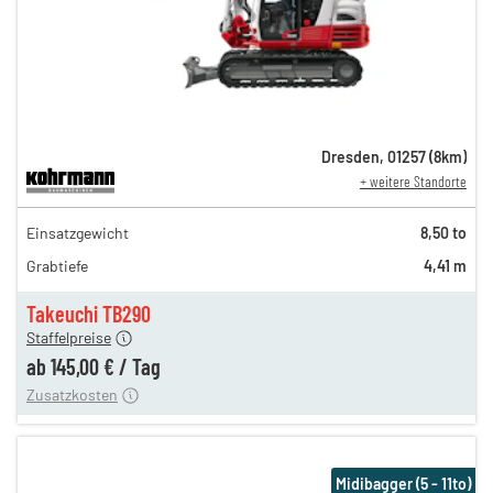
Dresden
,
01257
(
8
km)
+ weitere Standorte
249,00 €
Einsatzgewicht
8,50 to
206,00 €
Grabtiefe
4,41 m
173,00 €
145,00 €
Takeuchi TB290
Staffelpreise
ung
12,00 €
ab
145,00 €
/
Tag
Zusatzkosten
Midibagger (5 - 11to)