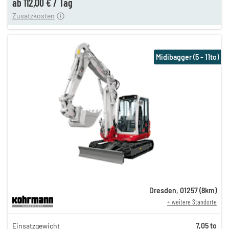
ab
112,00 €
/
Tag
Zusatzkosten
Midibagger (5 - 11to)
Dresden
,
01257
(
8
km)
+ weitere Standorte
249,00 €
Einsatzgewicht
7,05 to