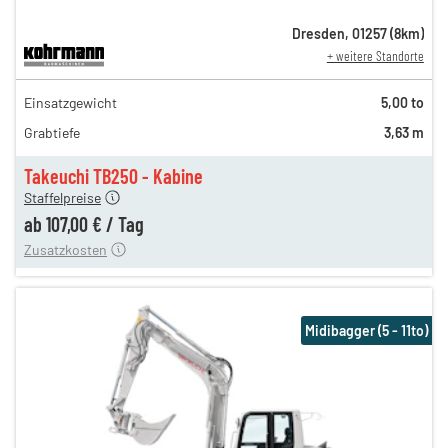
Dresden
,
01257
(
8
km)
+ weitere Standorte
184,00 €
Einsatzgewicht
5,00 to
153,00 €
Grabtiefe
3,63 m
127,00 €
n
107,00 €
Takeuchi TB250 - Kabine
Staffelpreise
ung
12,00 €
ab
107,00 €
/
Tag
Zusatzkosten
Midibagger (5 - 11to)