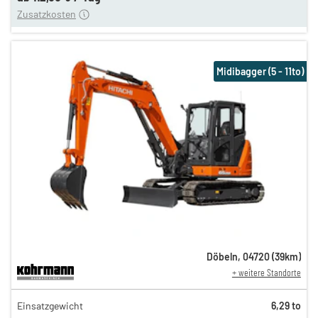
Zusatzkosten
Midibagger (5 - 11to)
Döbeln
,
04720
(
39
km)
+ weitere Standorte
194,00 €
Einsatzgewicht
6,29 to
162,00 €