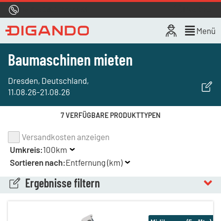
Hotline
0800 722 4433
Live-Chat
Menü
Baumaschinen mieten
Dresden, Deutschland
,
11.08.26
-
21.08.26
7 VERFÜGBARE PRODUKTTYPEN
Versandkosten anzeigen
Umkreis:
100km
Sortieren nach:
Entfernung (km)
Ergebnisse filtern