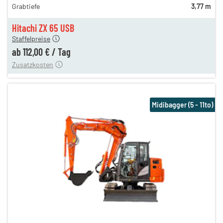
Grabtiefe
3,77 m
135,00 €
n
112,00 €
Hitachi ZX 65 USB
Staffelpreise
ung
12,00 €
ab
112,00 €
/
Tag
Zusatzkosten
Midibagger (5 - 11to)