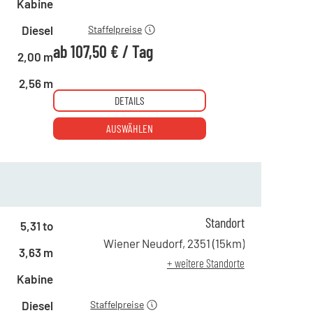
ab 19 Tagen
107,50 €
Kabine
Diesel
Staffelpreise
ab
107,50 €
/
Tag
2,00 m
2,56 m
DETAILS
AUSWÄHLEN
Standort
5,31 to
ab 1 Tag
200,00 €
Wiener Neudorf
,
2351
(
15
km)
3,63 m
ab 4 Tagen
137,00 €
+ weitere Standorte
ab 19 Tagen
100,00 €
Kabine
Diesel
Staffelpreise