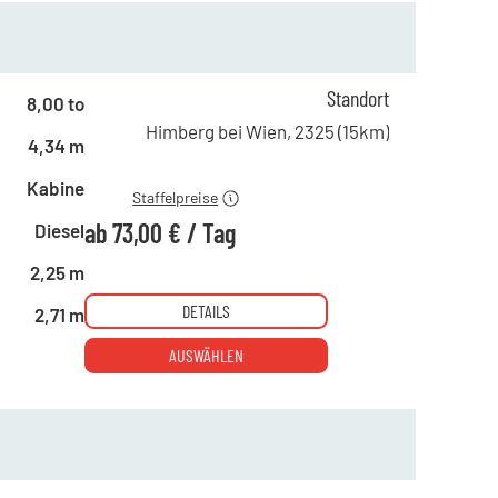
ab 1 Tag
220,00 €
Standort
8,00 to
ab 4 Tagen
153,00 €
Himberg bei Wien
,
2325
(
15
km)
4,34 m
ab 19 Tagen
73,00 €
Kabine
Staffelpreise
ab
73,00 €
/
Tag
Diesel
2,25 m
DETAILS
2,71 m
AUSWÄHLEN