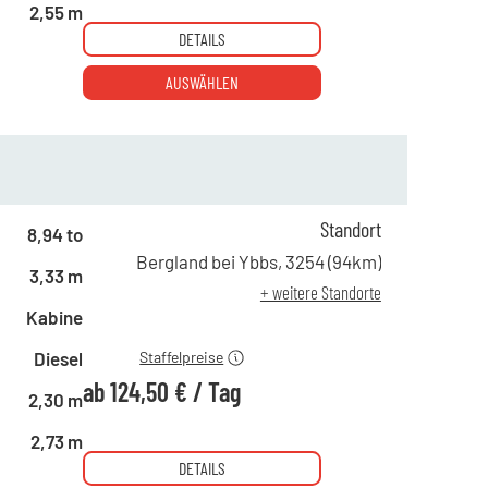
2,55 m
DETAILS
AUSWÄHLEN
Standort
8,94 to
ab 1 Tag
255,00 €
Bergland bei Ybbs
,
3254
(
94
km)
3,33 m
ab 4 Tagen
172,00 €
+ weitere Standorte
ab 19 Tagen
124,50 €
Kabine
Diesel
Staffelpreise
ab
124,50 €
/
Tag
2,30 m
2,73 m
DETAILS