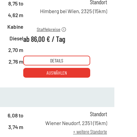
ab 1 Tag
247,00 €
Standort
8,75 to
ab 4 Tagen
168,00 €
Himberg bei Wien
,
2325
(
15
km)
4,62 m
ab 19 Tagen
86,00 €
Kabine
Staffelpreise
ab
86,00 €
/
Tag
Diesel
2,70 m
DETAILS
2,76 m
AUSWÄHLEN
Standort
6,08 to
ab 1 Tag
210,00 €
Wiener Neudorf
,
2351
(
15
km)
3,74 m
ab 4 Tagen
147,00 €
+ weitere Standorte