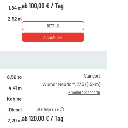
ab
100,00 €
/
Tag
1,84 m
2,52 m
DETAILS
AUSWÄHLEN
Standort
8,50 to
ab 1 Tag
235,00 €
Wiener Neudorf
,
2351
(
15
km)
4,41 m
ab 4 Tagen
165,00 €
+ weitere Standorte
ab 19 Tagen
120,00 €
Kabine
Diesel
Staffelpreise
ab
120,00 €
/
Tag
2,20 m