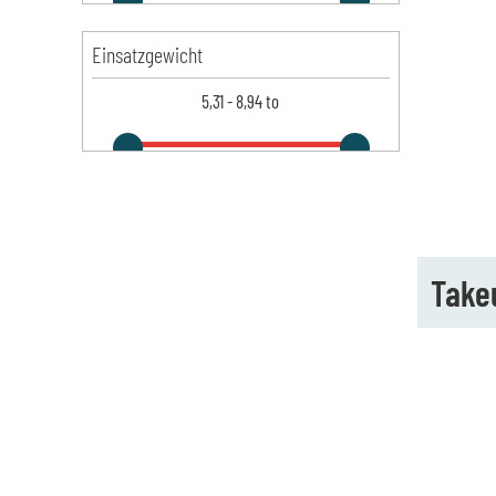
Einsatzgewicht
5,31
-
8,94
to
Take