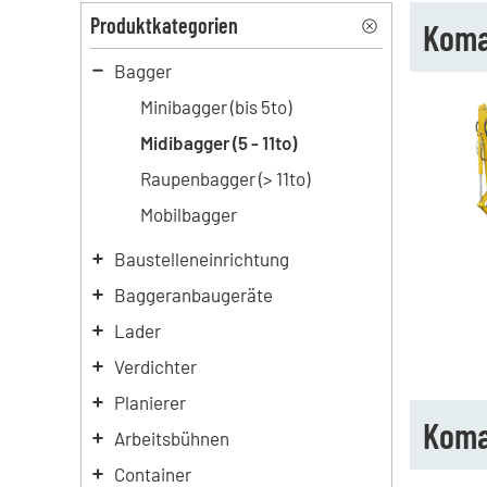
Produktkategorien
Koma
Bagger
Minibagger (bis 5to)
Midibagger (5 - 11to)
Raupenbagger (> 11to)
Mobilbagger
Baustelleneinrichtung
Baggeranbaugeräte
Lader
Verdichter
Planierer
Koma
Arbeitsbühnen
Container