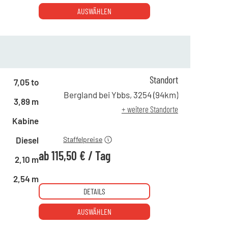
AUSWÄHLEN
Standort
7,05 to
ab 1 Tag
220,00 €
Bergland bei Ybbs
,
3254
(
94
km)
3,89 m
ab 4 Tagen
154,00 €
+ weitere Standorte
ab 19 Tagen
115,50 €
Kabine
Diesel
Staffelpreise
ab
115,50 €
/
Tag
2,10 m
2,54 m
DETAILS
AUSWÄHLEN