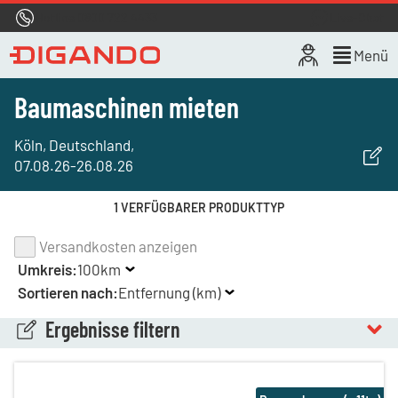
Hotline
0800 722 4433
Live-Chat
Menü
Baumaschinen mieten
Köln, Deutschland
,
07.08.26
-
26.08.26
1 VERFÜGBARER PRODUKTTYP
Versandkosten anzeigen
Umkreis:
100km
Sortieren nach:
Entfernung (km)
Ergebnisse filtern