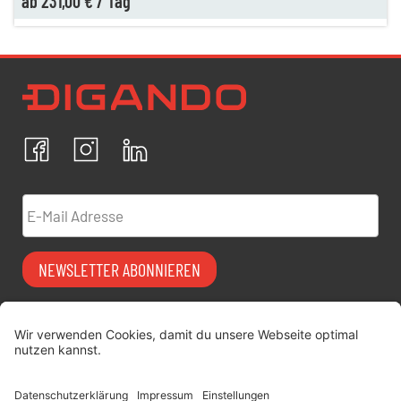
ab
231,00 €
/
Tag
Newsletter Datenschutz
Ich bestätige, dass ich die
Datenschutzrichtlinien
akzeptiere und erkläre mich mit der Verarbeitung meiner
personenbezogenen Daten einverstanden.
Facebook
Instagram
LinkedIn
ABBRECHEN
BESTÄTIGEN
E-Mail Adresse
NEWSLETTER ABONNIEREN
Vermiet-Partner
FAQ
werden
Impressum
digitimes | blog