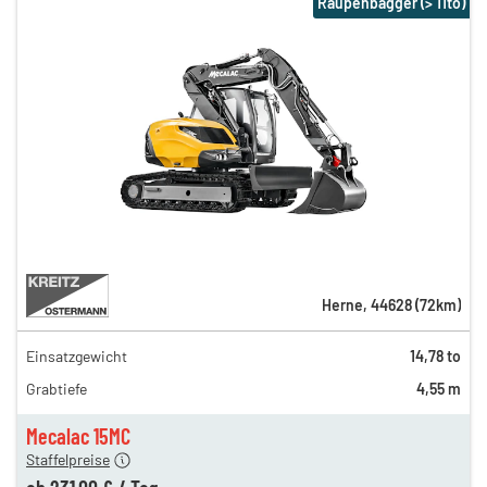
Raupenbagger (> 11to)
Herne
,
44628
(
72
km)
Einsatzgewicht
14,78 to
385,00 €
Grabtiefe
4,55 m
308,00 €
n
231,00 €
Mecalac 15MC
Staffelpreise