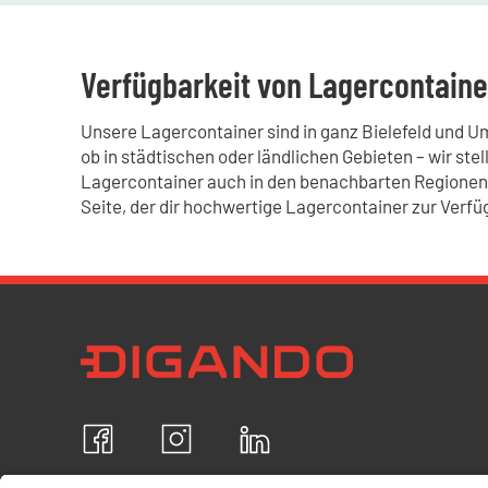
Verfügbarkeit von Lagercontainer
Unsere Lagercontainer sind in ganz Bielefeld und U
ob in städtischen oder ländlichen Gebieten – wir ste
Lagercontainer auch in den benachbarten Regionen
Seite, der dir hochwertige Lagercontainer zur Verfü
Newsletter Datenschutz
Ich bestätige, dass ich die
Datenschutzrichtlin
akzeptiere und erkläre mich mit der Verarbeit
personenbezogenen Daten einverstanden.
Facebook
Instagram
LinkedIn
ABBRECHEN
B