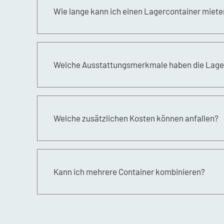
Wie lange kann ich einen Lagercontainer miete
Die Mietdauer ist flexibel und kann an deine in
Welche Ausstattungsmerkmale haben die Lage
Unsere Container sind mit stabilen Schlössern
gewährleisten.
Welche zusätzlichen Kosten können anfallen?
Zusätzliche Gebühren können für optionales Zub
Kann ich mehrere Container kombinieren?
Ja, du kannst mehrere Container miteinander ve