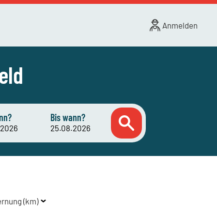
Anmelden
eld
nn?
Bis wann?
ernung (km)