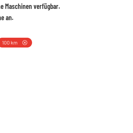
ine Maschinen verfügbar.
he an.
Umkreis:
100 km