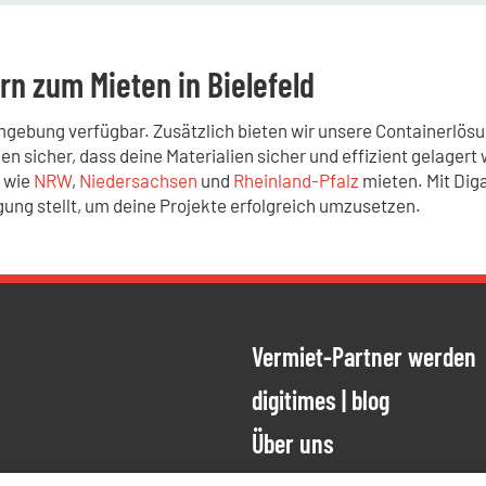
n zum Mieten in Bielefeld
mgebung verfügbar. Zusätzlich bieten wir unsere Containerlösu
llen sicher, dass deine Materialien sicher und effizient gelage
 wie
NRW
,
Niedersachsen
und
Rheinland-Pfalz
mieten. Mit Diga
gung stellt, um deine Projekte erfolgreich umzusetzen.
Vermiet-Partner werden
ien
ung meiner
digitimes | blog
Über uns
ESTÄTIGEN