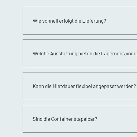
Wie schnell erfolgt die Lieferung?
Die Lieferung erfolgt üblicherweise innerhalb 
Welche Ausstattung bieten die Lagercontainer 
Unsere Container sind mit robusten Schlössern
auswählen kannst.
Kann die Mietdauer flexibel angepasst werden?
Ja, die Mietdauer kann nach deinen Bedürfnisse
Sind die Container stapelbar?
Ja, unsere Container sind stapelbar, jedoch erf