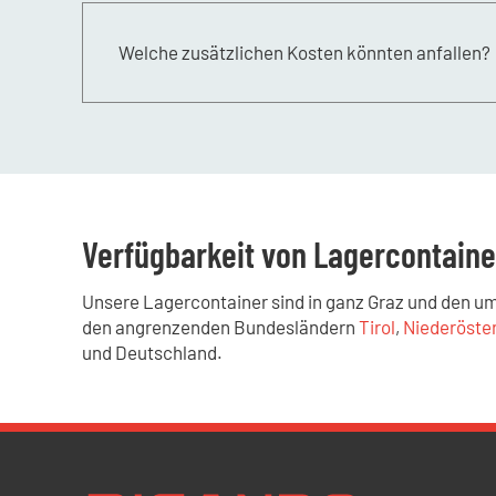
Welche zusätzlichen Kosten könnten anfallen?
Neben dem Mietpreis können auch Gebühren für
transparenten Preisübersicht aufgeführt.
Verfügbarkeit von Lagercontain
Unsere Lagercontainer sind in ganz Graz und den u
den angrenzenden Bundesländern
Tirol
,
Niederöste
und Deutschland.
Newsletter Datenschutz