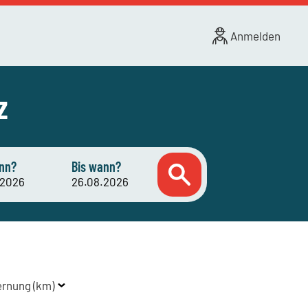
Anmelden
z
nn?
Bis wann?
ernung (km)