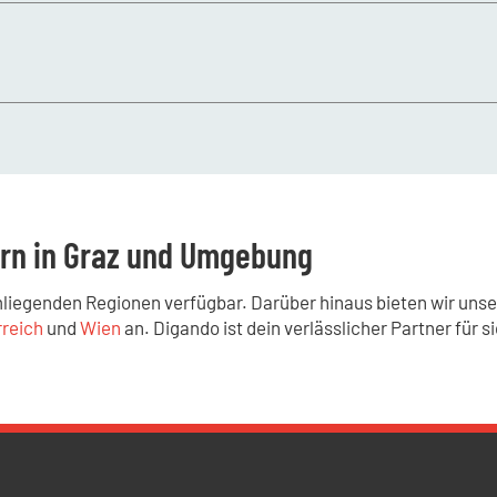
 Zubehör, die Endreinigung oder besondere Ausstattungswünsc
ern in Graz und Umgebung
mliegenden Regionen verfügbar. Darüber hinaus bieten wir uns
rreich
und
Wien
an. Digando ist dein verlässlicher Partner für 