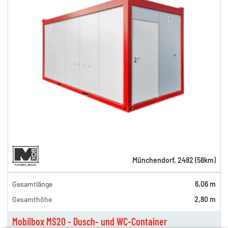
Münchendorf
,
2482
(
58
km)
Gesamtlänge
6,06 m
Gesamthöhe
2,80 m
ag
12,00 €
Mobilbox MS20 - Dusch- und WC-Container
ng
74,00 €