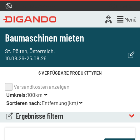
Hotline
0800 722 4433
Live-Chat
Menü
Baumaschinen mieten
St. Pölten, Österreich
,
10.08.26
-
25.08.26
6 VERFÜGBARE PRODUKTTYPEN
Versandkosten anzeigen
Umkreis:
100km
Sortieren nach:
Entfernung (km)
Ergebnisse filtern