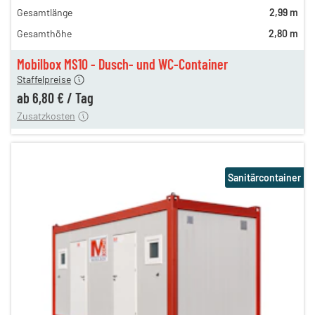
Gesamtlänge
2,99 m
Gesamthöhe
2,80 m
Tag
6,80 €
Mobilbox MS10 - Dusch- und WC-Container
ng
74,00 €
Staffelpreise
ten
55,00 €
ab
6,80 €
/
Tag
Zusatzkosten
Sanitärcontainer