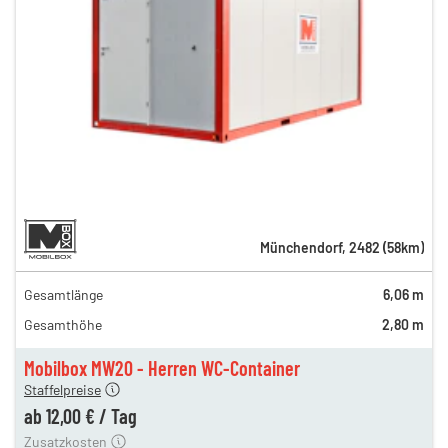
Münchendorf
,
2482
(
58
km)
Gesamtlänge
6,06 m
Gesamthöhe
2,80 m
ag
12,00 €
Mobilbox MW20 - Herren WC-Container
ng
74,00 €
Staffelpreise
ten
85,00 €
ab
12,00 €
/
Tag
Zusatzkosten