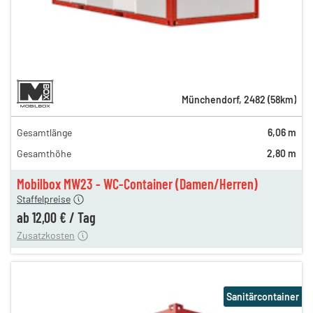
Münchendorf
,
2482
(
58
km)
Gesamtlänge
6,06 m
Gesamthöhe
2,80 m
ag
12,00 €
Mobilbox MW23 - WC-Container (Damen/Herren)
ng
74,00 €
Staffelpreise
ten
85,00 €
ab
12,00 €
/
Tag
Zusatzkosten
Sanitärcontainer