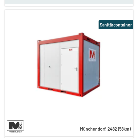
Sanitärcontainer
Münchendorf
,
2482
(
58
km)