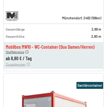
Münchendorf
,
2482
(
58
km)
Gesamtlänge
2,99 m
Gesamthöhe
2,80 m
Tag
6,80 €
Mobilbox MW10 - WC-Container (Duo Damen/Herren)
ng
74,00 €
Staffelpreise
ten
55,00 €
ab
6,80 €
/
Tag
Zusatzkosten
Sanitärcontainer