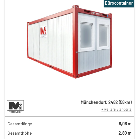
Bürocontainer
Münchendorf
,
2482
(
58
km)
+ weitere Standorte
Gesamtlänge
6,06 m
Gesamthöhe
2,80 m