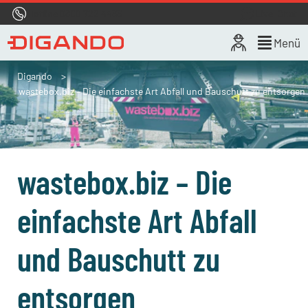
Hotline
0800 722 4433
Live-Chat
Menü
Digando
wastebox.biz – Die einfachste Art Abfall und Bauschutt zu entsorgen
wastebox.biz – Die
einfachste Art Abfall
und Bauschutt zu
entsorgen