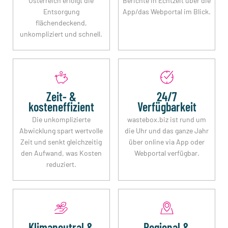
Österreich erfolgt die
Berichte in Echtzeit über die
Entsorgung
App/das Webportal im Blick.
flächendeckend,
unkompliziert und schnell.
Zeit- &
24/7
kosteneffizient
Verfügbarkeit
Die unkomplizierte
wastebox.biz ist rund um
Abwicklung spart wertvolle
die Uhr und das ganze Jahr
Zeit und senkt gleichzeitig
über online via App oder
den Aufwand, was Kosten
Webportal verfügbar.
reduziert.
Klimaneutral &
Regional &