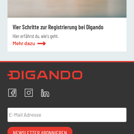
Vier Schritte zur Registrierung bei Digando
Hier erfährst du, wie's geht.
Mehr dazu
Newsletter Datenschutz
Ich bestätige, dass ich die
Datenschutzrichtlinien
akzeptiere und erkläre mich mit der Verarbeitung meiner
personenbezogenen Daten einverstanden.
Facebook
Instagram
LinkedIn
ABBRECHEN
BESTÄTIGEN
E-Mail Adresse
NEWSLETTER ABONNIEREN