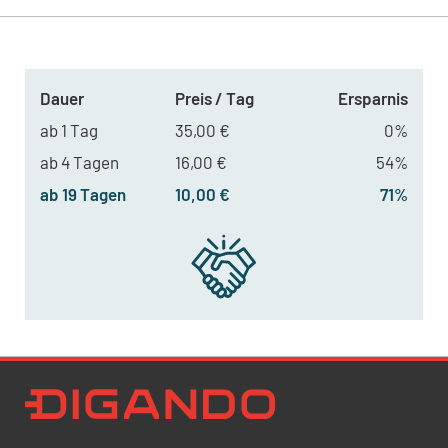
Dauer
Preis / Tag
Ersparnis
ab 1 Tag
35,00 €
0%
ab 4 Tagen
16,00 €
54%
ab 19 Tagen
10,00 €
71%
Newsletter Datenschutz
Ich bestätige, dass ich die
Datenschutzrichtlinien
akzeptiere und erkläre mich mit der Verarbeitung meiner