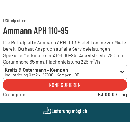
Rüttelplatten
Ammann APH 110-95
Die Rüttelplatte Ammann APH 110-95 steht online zur Miete
bereit. Du hast Anspruch auf alle Serviceleistungen.
Spezielle Merkmale der APH 110-95: Arbeitsbreite 280 mm,
Sprunghöhe 65 mm, Flächenleistung 225 m²/h.
Kreitz & Ostermann - Kempen
Industriering Ost 24, 47906 - Kempen , DE
Kreitz & Ostermann - Kempen
KONFIGURIEREN
Industriering Ost 24, 47906 - Kempen , DE
Grundpreis
Hans-Warner Langenfeld
53,00 € / Tag
Raiffeisenstraße 12-14, 40764 - Langenfeld (Rheinland) , DE
Kreitz & Ostermann - Iserlohn
Lieferung möglich
Hombrucher Weg 4, 58638 - Iserlohn , DE
Kreitz & Ostermann - Hamm
Heinrich-Welken-Straße 11, 59069 - Hamm , DE