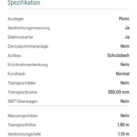
Spezifikation
Ausleger
Mono
Verdichtungsmessung
Ja
Elektrostarter
Ja
Zentralschmieranlage
Nein
Aufbau
Schutzdach
Knickrahmenlenkung
Nein
Kurzheck
Normal
Transporträder
Nein
Transportbreite
550,00 mm
360° Oberwagen
Nein
Wassersprinkler
Nein
Transporthöhe
1,60 m
Verdichtungstiefe
1,10 m