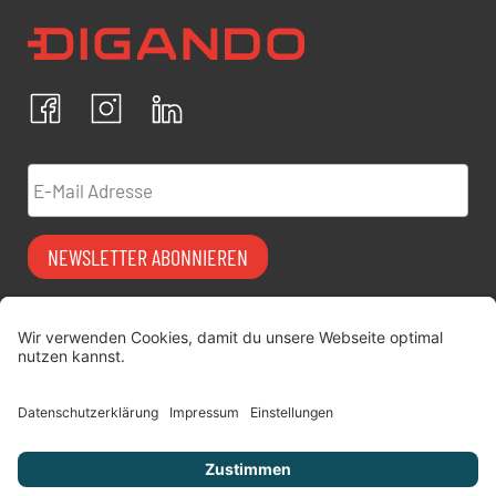
Newsletter Datenschutz
Ich bestätige, dass ich die
Datenschutzrichtlinien
akzeptiere und erkläre mich mit der Verarbeitung meiner
personenbezogenen Daten einverstanden.
Facebook
Instagram
LinkedIn
ABBRECHEN
BESTÄTIGEN
E-Mail Adresse
NEWSLETTER ABONNIEREN
Vermiet-Partner
FAQ
werden
Impressum
digitimes | blog
Datenschutz
Über uns
AGB
Jobs
Versicherung