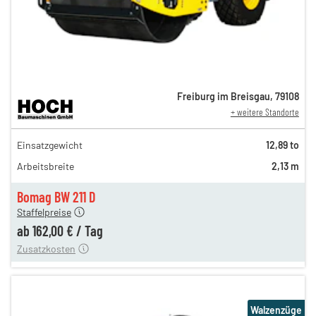
Freiburg im Breisgau
,
79108
+ weitere Standorte
280,00 €
Einsatzgewicht
12,89 to
234,00 €
Arbeitsbreite
2,13 m
195,00 €
162,00 €
Bomag BW 211 D
Staffelpreise
ung
12,00 €
ab
162,00 €
/
Tag
Zusatzkosten
Walzenzüge