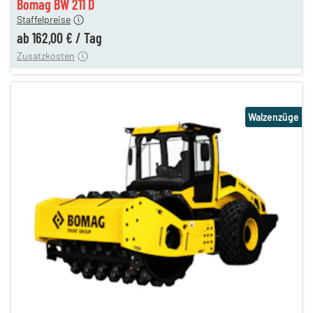
Bomag BW 211 D
Staffelpreise
ung
12,00 €
ab
162,00 €
/
Tag
Zusatzkosten
Walzenzüge