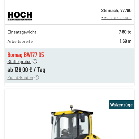
Steinach
,
77790
+ weitere Standorte
237,00 €
Einsatzgewicht
7,80 to
197,00 €
Arbeitsbreite
1,69 m
164,00 €
n
138,00 €
Bomag BW177 D5
Staffelpreise
ung
12,00 €
ab
138,00 €
/
Tag
Zusatzkosten
Walzenzüge