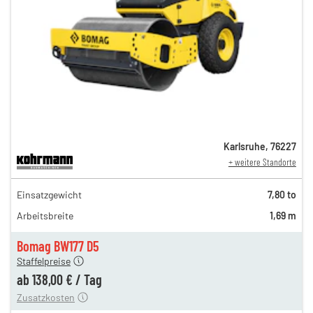
Karlsruhe
,
76227
+ weitere Standorte
237,00 €
Einsatzgewicht
7,80 to
197,00 €
Arbeitsbreite
1,69 m
164,00 €
n
138,00 €
Bomag BW177 D5
Staffelpreise
ung
12,00 €
ab
138,00 €
/
Tag
Zusatzkosten