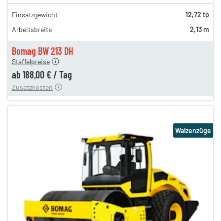
324,00 €
Einsatzgewicht
12,72 to
270,00 €
Arbeitsbreite
2,13 m
225,00 €
188,00 €
Bomag BW 213 DH
Staffelpreise
ung
12,00 €
ab
188,00 €
/
Tag
Zusatzkosten
Walzenzüge