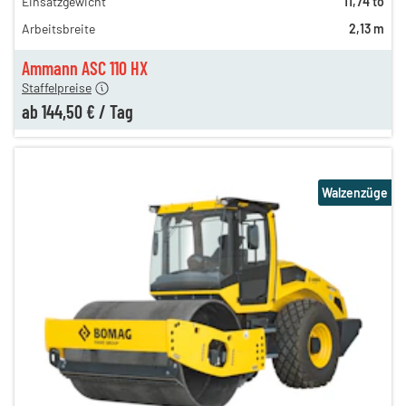
Einsatzgewicht
11,74 to
312,00 €
Arbeitsbreite
2,13 m
212,00 €
n
144,50 €
Ammann ASC 110 HX
Staffelpreise
ab
144,50 €
/
Tag
Walzenzüge