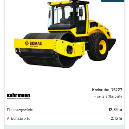
Karlsruhe
,
76227
+ weitere Standorte
280,00 €
Einsatzgewicht
12,89 to
234,00 €
Arbeitsbreite
2,13 m
195,00 €
162,00 €