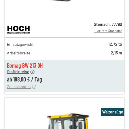
Steinach
,
77790
+ weitere Standorte
324,00 €
Einsatzgewicht
12,72 to
270,00 €
Arbeitsbreite
2,13 m
225,00 €
188,00 €
Bomag BW 213 DH
Staffelpreise
ung
12,00 €
ab
188,00 €
/
Tag
Zusatzkosten
Walzenzüge