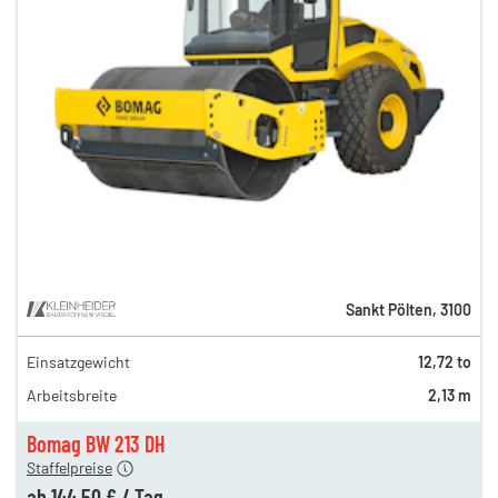
Sankt Pölten
,
3100
Einsatzgewicht
12,72 to
312,00 €
Arbeitsbreite
2,13 m
212,00 €
n
144,50 €
Bomag BW 213 DH
Staffelpreise
ab
144,50 €
/
Tag