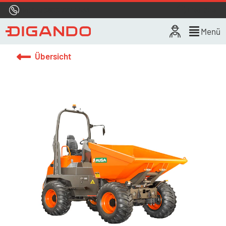
Hotline
0800 722 4433
Live-Chat
Menü
Übersicht