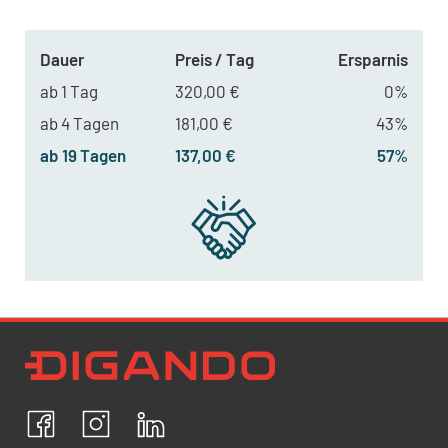
Dauer
Preis / Tag
Ersparnis
ab 1 Tag
320,00 €
0%
ab 4 Tagen
181,00 €
43%
ab 19 Tagen
137,00 €
57%
Newsletter Datenschutz
Ich bestätige, dass ich die
Datenschutzrichtlinien
akzeptiere und erkläre mich mit der Verarbeitung meiner
personenbezogenen Daten einverstanden.
Facebook
Instagram
LinkedIn
ABBRECHEN
BESTÄTIGEN