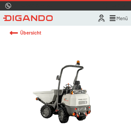
Hotline
0800 722 4433
Live-Chat
Menü
Übersicht