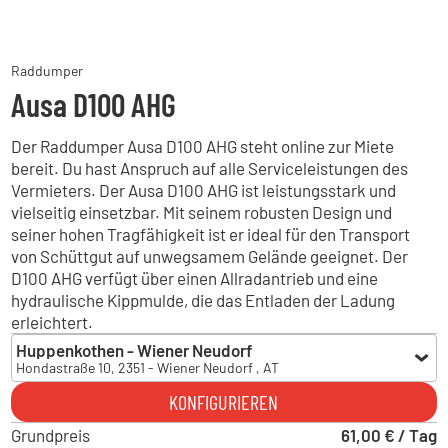
Raddumper
Ausa D100 AHG
Der Raddumper Ausa D100 AHG steht online zur Miete
bereit. Du hast Anspruch auf alle Serviceleistungen des
Vermieters. Der Ausa D100 AHG ist leistungsstark und
vielseitig einsetzbar. Mit seinem robusten Design und
seiner hohen Tragfähigkeit ist er ideal für den Transport
von Schüttgut auf unwegsamem Gelände geeignet. Der
D100 AHG verfügt über einen Allradantrieb und eine
hydraulische Kippmulde, die das Entladen der Ladung
erleichtert.
Huppenkothen - Wiener Neudorf
Hondastraße 10, 2351 - Wiener Neudorf , AT
Huppenkothen - Wiener Neudorf
KONFIGURIEREN
Hondastraße 10, 2351 - Wiener Neudorf , AT
Grundpreis
Huppenkothen - Dobl
61,00 € / Tag