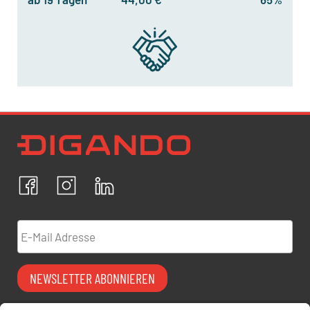
Newsletter Datenschutz
Ich bestätige, dass ich die
Datenschutzrichtlinien
akzeptiere und erkläre mich mit der Verarbeitung meiner
personenbezogenen Daten einverstanden.
Facebook
Instagram
LinkedIn
ABBRECHEN
BESTÄTIGEN
E-Mail Adresse
NEWSLETTER ABONNIEREN