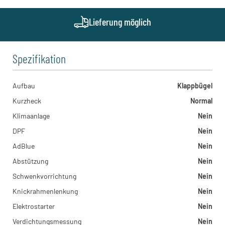
Liebochstraße 7, 8143 - Dobl , AT
Huppenkothen - Thalgau
Lieferung möglich
Plainfelderstraße 26, 5303 - Thalgau , AT
Huppenkothen - Bergland bei Ybbs
Oberegging 8, 3254 - Bergland bei Ybbs , AT
Huppenkothen - Lauterach
Spezifikation
Bundesstraße 117, 6923 - Lauterach , AT
Huppenkothen - Grossebersdorf
Julius-Raab-Straße 24, 2203 - Großebersdorf , AT
Aufbau
Klappbügel
Huppenkothen - Hörsching (OÖ Ost)
Kurzheck
Normal
Am Kirchenholz 3, 4063 - Hörsching , AT
Klimaanlage
Nein
DPF
Nein
AdBlue
Nein
Abstützung
Nein
Schwenkvorrichtung
Nein
Knickrahmenlenkung
Nein
Elektrostarter
Nein
Verdichtungsmessung
Nein