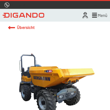
Hotline
0800 722 4433
Live-Chat
Menü
Übersicht