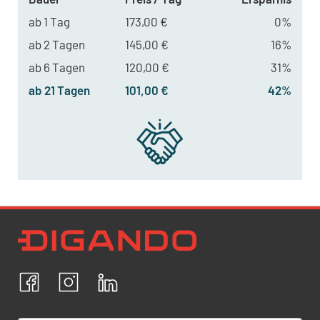
ab 1 Tag
173,00 €
0%
ab 2 Tagen
145,00 €
16%
ab 6 Tagen
120,00 €
31%
ab 21 Tagen
101,00 €
42%
Newsletter Datenschutz
Ich bestätige, dass ich die
Datenschutzrichtlinien
akzeptiere und erkläre mich mit der Verarbeitung meiner
personenbezogenen Daten einverstanden.
Facebook
Instagram
LinkedIn
ABBRECHEN
BESTÄTIGEN