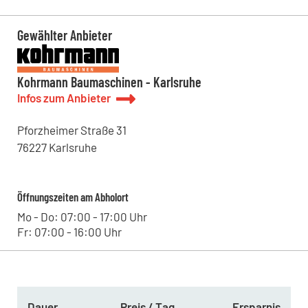
Bildstöckle 10, 77790 - Steinach , DE
Kohrmann Baumaschinen - Bitterfeld
Leipziger Straße 11, 06749 - Bitterfeld-Wolfen , DE
Gewählter Anbieter
Kohrmann Baumaschinen - Halle
Lieskauer Straße 4, 06120 - Halle (Saale) , DE
Kohrmann Baumaschinen - Leipzig
Kohrmann Baumaschinen - Karlsruhe
Westringstraße 101, 04435 - Schkeuditz , DE
Infos zum Anbieter
Pforzheimer Straße
31
76227
Karlsruhe
Öffnungszeiten am Abholort
Mo - Do: 07:00 - 17:00 Uhr
Fr: 07:00 - 16:00 Uhr
Dauer
Preis / Tag
Ersparnis