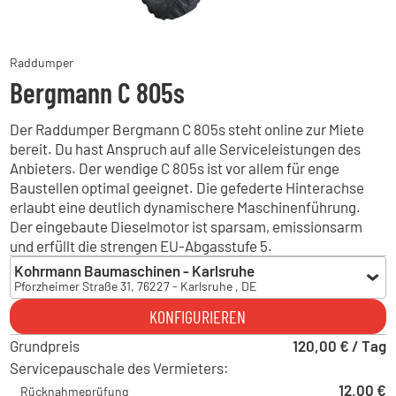
Raddumper
Bergmann C 805s
Der Raddumper Bergmann C 805s steht online zur Miete
bereit. Du hast Anspruch auf alle Serviceleistungen des
Anbieters. Der wendige C 805s ist vor allem für enge
Baustellen optimal geeignet. Die gefederte Hinterachse
erlaubt eine deutlich dynamischere Maschinenführung.
Der eingebaute Dieselmotor ist sparsam, emissionsarm
und erfüllt die strengen EU-Abgasstufe 5.
Kohrmann Baumaschinen - Karlsruhe
Pforzheimer Straße 31, 76227 - Karlsruhe , DE
Kohrmann Baumaschinen - Karlsruhe
KONFIGURIEREN
Pforzheimer Straße 31, 76227 - Karlsruhe , DE
Grundpreis
Kohrmann Baumaschinen - Albbruck
120,00 € / Tag
Gewerbestraße 32, 79774 - Albbruck , DE
Servicepauschale des Vermieters:
Hoch Baumaschinen - Freiburg
12,00 €
Rücknahmeprüfung