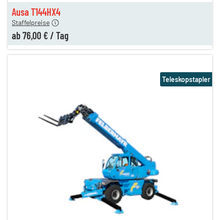
n
76,00 €
Ausa T144HX4
Staffelpreise
ab
76,00 €
/
Tag
Teleskopstapler