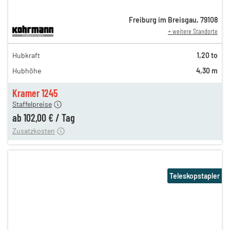
Freiburg im Breisgau
,
79108
+ weitere Standorte
174,00 €
Hubkraft
1,20 to
146,00 €
Hubhöhe
4,30 m
121,00 €
n
102,00 €
Kramer 1245
Staffelpreise
ung
12,00 €
ab
102,00 €
/
Tag
Zusatzkosten
Teleskopstapler