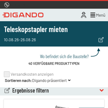
Hotline
0800 722 4433
Live-Chat
Menü
Teleskopstapler mieten
10.08.26
-
26.08.26
Wo befindet sich die Baustelle?
40 VERFÜGBARE PRODUKTTYPEN
Versandkosten anzeigen
Sortieren nach:
Digando präsentiert
Ergebnisse filtern