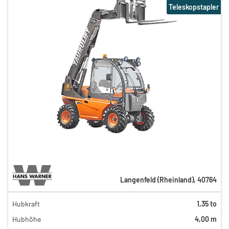
Teleskopstapler
Langenfeld (Rheinland)
,
40764
Hubkraft
1,35 to
165,00 €
Hubhöhe
4,00 m
132,00 €