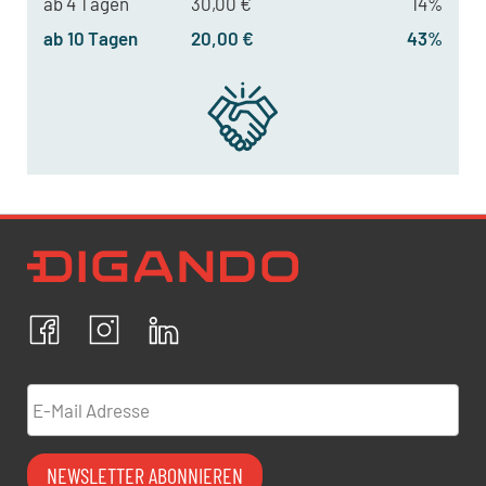
ab 4 Tagen
30,00 €
14%
ab 10 Tagen
20,00 €
43%
Newsletter Datenschutz
Ich bestätige, dass ich die
Datenschutzrichtlinien
akzeptiere und erkläre mich mit der Verarbeitung meiner
personenbezogenen Daten einverstanden.
Facebook
Instagram
LinkedIn
ABBRECHEN
BESTÄTIGEN
E-Mail Adresse
NEWSLETTER ABONNIEREN