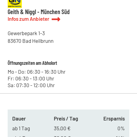
Zinkmattenstraße 34, 79108 - Freiburg im Breisgau , DE
Kohrmann Baumaschinen - Dresden
Geith & Niggl - München Süd
Straße des 17.Juni 18, 01257 - Dresden , DE
Infos zum Anbieter
Kohrmann Baumaschinen - Renchen
Kniebisstraße 3, 77871 - Renchen , DE
Gewerbepark
1-3
Hoch Baumaschinen - Steinach
Bildstöckle 10, 77790 - Steinach , DE
83670
Bad Heilbrunn
Kohrmann Baumaschinen - Bitterfeld
Leipziger Straße 11, 06749 - Bitterfeld-Wolfen , DE
Kohrmann Baumaschinen - Halle
Öffnungszeiten am Abholort
Lieskauer Straße 4, 06120 - Halle (Saale) , DE
Kohrmann Baumaschinen - Leipzig
Mo - Do: 06:30 - 16:30 Uhr
Westringstraße 101, 04435 - Schkeuditz , DE
Fr: 06:30 - 13:00 Uhr
Sa: 07:30 - 12:00 Uhr
Dauer
Preis / Tag
Ersparnis
ab 1 Tag
35,00 €
0%