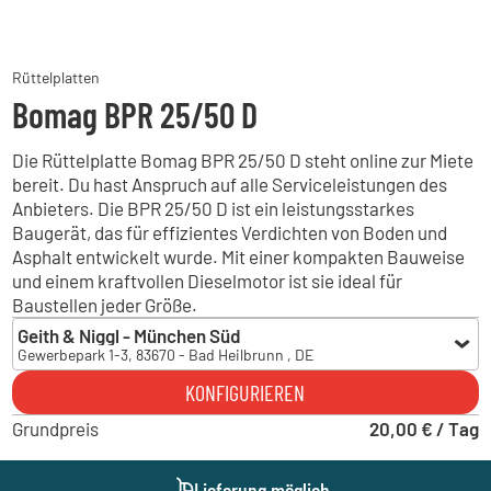
Rüttelplatten
Bomag BPR 25/50 D
Die Rüttelplatte Bomag BPR 25/50 D steht online zur Miete
bereit. Du hast Anspruch auf alle Serviceleistungen des
Anbieters. Die BPR 25/50 D ist ein leistungsstarkes
Baugerät, das für effizientes Verdichten von Boden und
Asphalt entwickelt wurde. Mit einer kompakten Bauweise
und einem kraftvollen Dieselmotor ist sie ideal für
Baustellen jeder Größe.
Geith & Niggl - München Süd
Gewerbepark 1-3, 83670 - Bad Heilbrunn , DE
Geith & Niggl - München Süd
KONFIGURIEREN
Gewerbepark 1-3, 83670 - Bad Heilbrunn , DE
Grundpreis
Geith & Niggl - München Ost
20,00 € / Tag
Brodersenstraße 36, 81929 - München , DE
Geith & Niggl - München West
Lieferung möglich