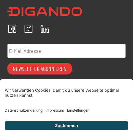
Newsletter Datenschutz
Ich bestätige, dass ich die
Datenschutzrichtlinien
akzeptiere und erkläre mich mit der Verarbeitung meiner
personenbezogenen Daten einverstanden.
Facebook
Instagram
LinkedIn
ABBRECHEN
BESTÄTIGEN
E-Mail Adresse
NEWSLETTER ABONNIEREN
Vermiet-Partner
FAQ
werden
Impressum
digitimes | blog
Datenschutz
Über uns
AGB
Jobs
Versicherung