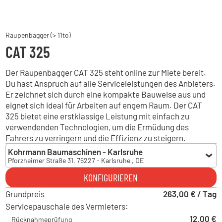
Raupenbagger (> 11to)
CAT 325
Der Raupenbagger CAT 325 steht online zur Miete bereit.
Du hast Anspruch auf alle Serviceleistungen des Anbieters.
Er zeichnet sich durch eine kompakte Bauweise aus und
eignet sich ideal für Arbeiten auf engem Raum. Der CAT
325 bietet eine erstklassige Leistung mit einfach zu
verwendenden Technologien, um die Ermüdung des
Fahrers zu verringern und die Effizienz zu steigern.
Kohrmann Baumaschinen - Karlsruhe
Pforzheimer Straße 31, 76227 - Karlsruhe , DE
Kohrmann Baumaschinen - Karlsruhe
KONFIGURIEREN
Pforzheimer Straße 31, 76227 - Karlsruhe , DE
Grundpreis
Hoch Baumaschinen - Horb
263,00 € / Tag
Liststraße 13, 72160 - Horb am Neckar , DE
Servicepauschale des Vermieters:
Kohrmann Baumaschinen - Bühl
12,00 €
Rücknahmeprüfung