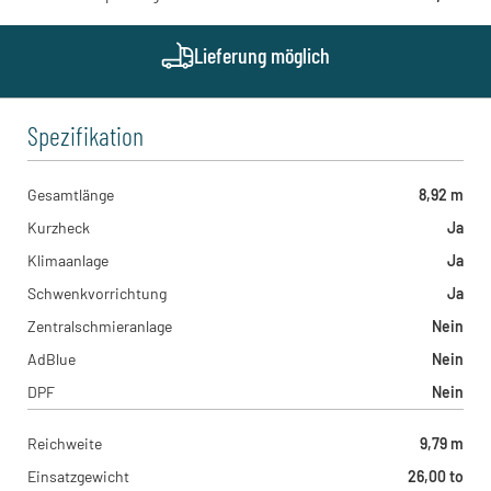
Rittgrabenstraße 1, 77815 - Bühl , DE
Hoch Baumaschinen - Steinach
Bildstöckle 10, 77790 - Steinach , DE
Lieferung möglich
Kohrmann Baumaschinen - Leipzig
Westringstraße 101, 04435 - Schkeuditz , DE
Spezifikation
Gesamtlänge
8,92 m
Kurzheck
Ja
Klimaanlage
Ja
Schwenkvorrichtung
Ja
Zentralschmieranlage
Nein
AdBlue
Nein
DPF
Nein
Reichweite
9,79 m
Einsatzgewicht
26,00 to