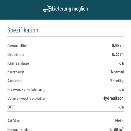
Lieferung möglich
Spezifikation
Gesamtlänge
8,98 m
Grabtiefe
6,33 m
Klimaanlage
Ja
Kurzheck
Normal
Ausleger
2-teilig
Schwenkvorrichtung
Ja
Schnellwechselplatte
Hydraulisch
DPF
Ja
AdBlue
Nein
Schaufelinhalt
0,98 m³