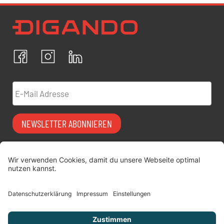
Newsletter Datenschutz
Ich bestätige, dass ich die
Datenschutzrichtlinien
akzeptiere und erkläre mich mit der Verarbeitung meiner
personenbezogenen Daten einverstanden.
Facebook
Instagram
LinkedIn
ABBRECHEN
BESTÄTIGEN
E-Mail Adresse
NEWSLETTER ABONNIEREN
Vermiet-Partner
FAQ
werden
Impressum
digitimes | blog
Datenschutz
Über uns
AGB