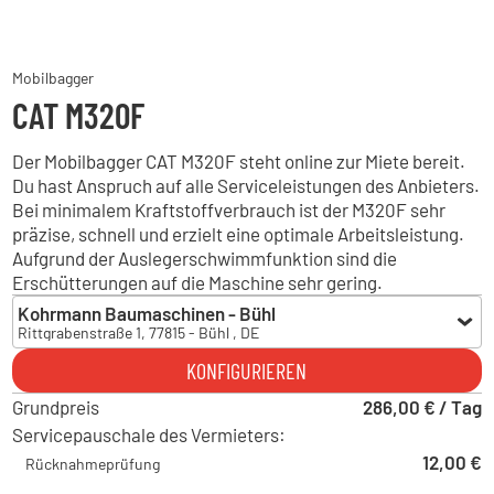
Mobilbagger
CAT M320F
Der Mobilbagger CAT M320F steht online zur Miete bereit.
Du hast Anspruch auf alle Serviceleistungen des Anbieters.
Bei minimalem Kraftstoffverbrauch ist der M320F sehr
präzise, schnell und erzielt eine optimale Arbeitsleistung.
Aufgrund der Auslegerschwimmfunktion sind die
Erschütterungen auf die Maschine sehr gering.
Kohrmann Baumaschinen - Bühl
Rittgrabenstraße 1, 77815 - Bühl , DE
Kohrmann Baumaschinen - Bühl
KONFIGURIEREN
Rittgrabenstraße 1, 77815 - Bühl , DE
Grundpreis
Hoch Baumaschinen - Steinach
286,00 € / Tag
Bildstöckle 10, 77790 - Steinach , DE
Servicepauschale des Vermieters:
Kohrmann Baumaschinen - Leipzig
12,00 €
Rücknahmeprüfung
Westringstraße 101, 04435 - Schkeuditz , DE