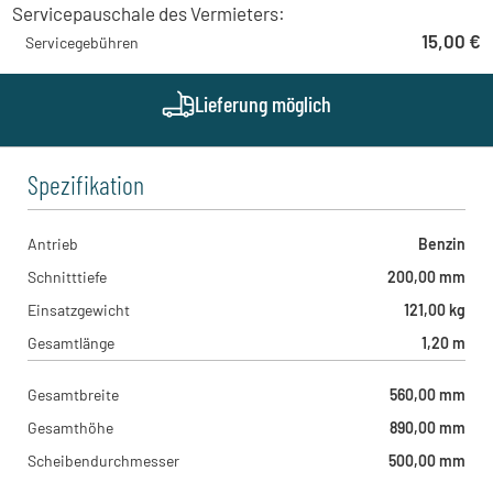
Schießstand 13, 6401 - Inzing , AT
Servicepauschale des Vermieters:
Zeppelin Rental - Wien Süd
15,00 €
Servicegebühren
IZ Niederösterreich Süd Straße 15 72, 2351 - Laxenburg , AT
Zeppelin Rental - Linz
Graf-Zeppelin-Platz 1, 4490 - Sankt Florian , AT
Lieferung möglich
Zeppelin Rental - Graz
Gewerbepark West 5, 8401 - Kalsdorf bei Graz , AT
Spezifikation
Antrieb
Benzin
Schnitttiefe
200,00 mm
Einsatzgewicht
121,00 kg
Gesamtlänge
1,20 m
Gesamtbreite
560,00 mm
Gesamthöhe
890,00 mm
Scheibendurchmesser
500,00 mm