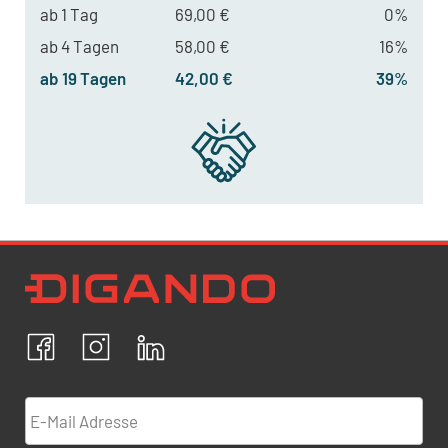
ab 1 Tag
69,00 €
0%
ab 4 Tagen
58,00 €
16%
ab 19 Tagen
42,00 €
39%
Newsletter Datenschutz
Ich bestätige, dass ich die
Datenschutzrichtlinien
akzeptiere und erkläre mich mit der Verarbeitung meiner
personenbezogenen Daten einverstanden.
Facebook
Instagram
LinkedIn
ABBRECHEN
BESTÄTIGEN
E-Mail Adresse