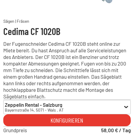
Sägen | Fräsen
Cedima CF 1020B
Der Fugenschneider Cedima CF 1020B steht online zur
Miete bereit. Du hast Anspruch auf alle Serviceleistungen
des Anbieters. Der CF 1020B ist ein Benziner und trotz
kompakter Abmessungen geeignet, Fugen von bis zu 200
mm Tiefe zu schneiden. Die Schnitttiefe lässt sich mit
einem großen Handrad genau einstellen. Das Sägeblatt
kann links oder rechts aufgenommen werden, der
hochklappbare Blattschutz macht die Montage des
Sägeblatts einfach.
Zeppelin Rental - Salzburg
Bayernstraße 14, 5071 - Wals , AT
Zeppelin Rental - Salzburg
KONFIGURIEREN
Bayernstraße 14, 5071 - Wals , AT
Grundpreis
Zeppelin Rental - Inzing
58,00 € / Tag