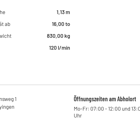
he
1,13 m
ät ab
16,00 to
wicht
830,00 kg
120 l/min
Öffnungszeiten am Abholort
onsweg
1
yingen
Mo-Fr: 07:00 - 12:00 und 13:
Uhr