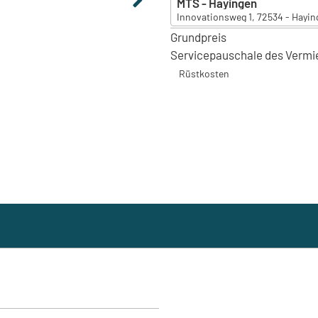
MTS - Hayingen
Innovationsweg 1, 72534 - Hayin
Grundpreis
MTS - Hayingen
Innovationsweg 1, 72534 - Hayin
Servicepauschale des Vermi
MTS - Bünde
Rüstkosten
Klöcknerstraße 3, 32257 - Bünde