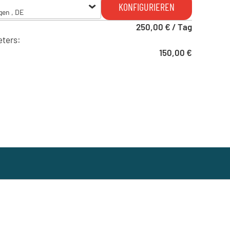
KONFIGURIEREN
gen , DE
250,00 € / Tag
gen , DE
eters:
150,00 €
 , DE