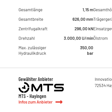
Gesamtlänge
1,15 m
Gesamthö
Gesamtbreite
626,00 mm
Trägerger
Zentrifugalkraft
296,00 kN
Einsatzge
Drehzahl
3.000,00 U/min
Ölstrom
Max. zulässiger
350,00
Hydraulikdruck
bar
Gewählter Anbieter
Innovati
72534
Ha
MTS - Hayingen
Infos zum Anbieter