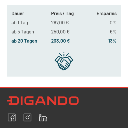
Dauer
Preis / Tag
Ersparnis
ab 1 Tag
267,00 €
0%
ab 5 Tagen
250,00 €
6%
ab 20 Tagen
233,00 €
13%
Newsletter Datenschutz
Ich bestätige, dass ich die
Datenschutzrichtlinien
akzeptiere und erkläre mich mit der Verarbeitung meiner
personenbezogenen Daten einverstanden.
Facebook
Instagram
LinkedIn
ABBRECHEN
BESTÄTIGEN