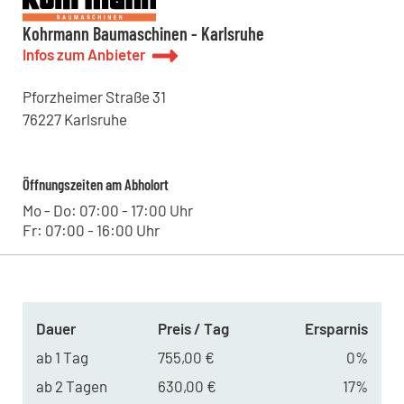
Kohrmann Baumaschinen - Halle
Lieskauer Straße 4, 06120 - Halle (Saale) , DE
Kohrmann Baumaschinen - Karlsruhe
Kohrmann Baumaschinen - Leipzig
Infos zum Anbieter
Westringstraße 101, 04435 - Schkeuditz , DE
Pforzheimer Straße
31
76227
Karlsruhe
Öffnungszeiten am Abholort
Mo - Do: 07:00 - 17:00 Uhr
Fr: 07:00 - 16:00 Uhr
Dauer
Preis / Tag
Ersparnis
ab 1 Tag
755,00 €
0%
ab 2 Tagen
630,00 €
17%