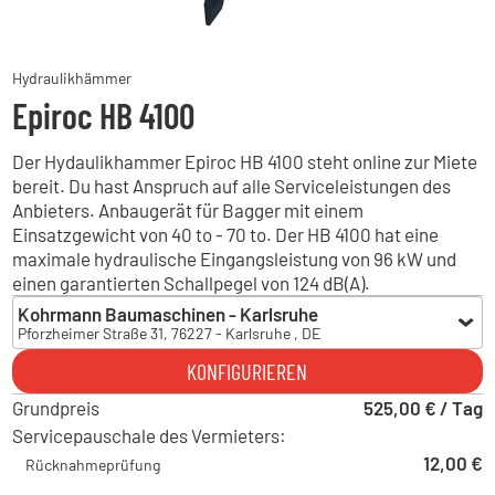
Hydraulikhämmer
Epiroc HB 4100
Der Hydaulikhammer Epiroc HB 4100 steht online zur Miete
bereit. Du hast Anspruch auf alle Serviceleistungen des
Anbieters. Anbaugerät für Bagger mit einem
Einsatzgewicht von 40 to - 70 to. Der HB 4100 hat eine
maximale hydraulische Eingangsleistung von 96 kW und
einen garantierten Schallpegel von 124 dB(A).
Kohrmann Baumaschinen - Karlsruhe
Pforzheimer Straße 31, 76227 - Karlsruhe , DE
Kohrmann Baumaschinen - Karlsruhe
KONFIGURIEREN
Pforzheimer Straße 31, 76227 - Karlsruhe , DE
Grundpreis
Kohrmann Baumaschinen - Albbruck
525,00 € / Tag
Gewerbestraße 32, 79774 - Albbruck , DE
Servicepauschale des Vermieters:
Hoch Baumaschinen - Freiburg
12,00 €
Rücknahmeprüfung
Siemenstraße 6, 79108 - Freiburg im Breisgau , DE