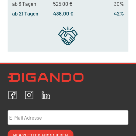
ab 6 Tagen
525,00 €
30%
ab 21 Tagen
438,00 €
42%
Newsletter Datenschutz
Ich bestätige, dass ich die
Datenschutzrichtlinien
akzeptiere und erkläre mich mit der Verarbeitung meiner
personenbezogenen Daten einverstanden.
Facebook
Instagram
LinkedIn
ABBRECHEN
BESTÄTIGEN
E-Mail Adresse
NEWSLETTER ABONNIEREN