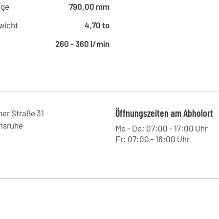
Annaberger Straße 136, 09120 - 
nge
790,00 mm
Kohrmann Baumaschinen -
wicht
4,70 to
Zinkmattenstraße 34, 79108 - Fr
260 - 360 l/min
Kohrmann Baumaschinen -
Straße des 17.Juni 18, 01257 - D
Kohrmann Baumaschinen 
Kniebisstraße 3, 77871 - Renche
Hoch Baumaschinen - Stei
Bildstöckle 10, 77790 - Steinach
Öffnungszeiten am Abholort
mer Straße
31
Kohrmann Baumaschinen -
rlsruhe
Mo - Do: 07:00 - 17:00 Uhr
Westringstraße 101, 04435 - Sch
Fr: 07:00 - 16:00 Uhr