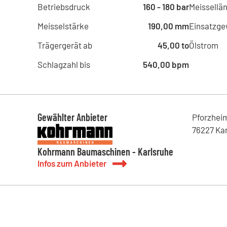
Betriebsdruck
160 - 180 bar
Meissellä
Meisselstärke
190,00 mm
Einsatzge
Trägergerät ab
45,00 to
Ölstrom
Schlagzahl bis
540,00 bpm
Gewählter Anbieter
Pforzhei
76227
Ka
Kohrmann Baumaschinen - Karlsruhe
Infos zum Anbieter