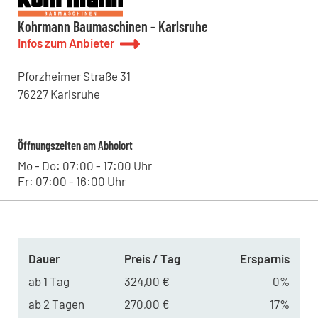
Kohrmann Baumaschinen - Bitterfeld
Leipziger Straße 11, 06749 - Bitterfeld-Wolfen , DE
Kohrmann Baumaschinen - Karlsruhe
Kohrmann Baumaschinen - Halle
Infos zum Anbieter
Lieskauer Straße 4, 06120 - Halle (Saale) , DE
Kohrmann Baumaschinen - Leipzig
Westringstraße 101, 04435 - Schkeuditz , DE
Pforzheimer Straße
31
76227
Karlsruhe
Öffnungszeiten am Abholort
Mo - Do: 07:00 - 17:00 Uhr
Fr: 07:00 - 16:00 Uhr
Dauer
Preis / Tag
Ersparnis
ab 1 Tag
324,00 €
0%
ab 2 Tagen
270,00 €
17%