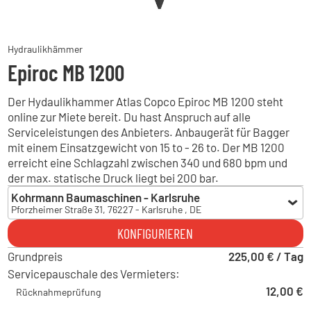
Hydraulikhämmer
Epiroc MB 1200
Der Hydaulikhammer Atlas Copco Epiroc MB 1200 steht
online zur Miete bereit. Du hast Anspruch auf alle
Serviceleistungen des Anbieters. Anbaugerät für Bagger
mit einem Einsatzgewicht von 15 to - 26 to. Der MB 1200
erreicht eine Schlagzahl zwischen 340 und 680 bpm und
der max. statische Druck liegt bei 200 bar.
Kohrmann Baumaschinen - Karlsruhe
Pforzheimer Straße 31, 76227 - Karlsruhe , DE
Kohrmann Baumaschinen - Karlsruhe
KONFIGURIEREN
Pforzheimer Straße 31, 76227 - Karlsruhe , DE
Grundpreis
Kohrmann Baumaschinen - Albbruck
225,00 € / Tag
Gewerbestraße 32, 79774 - Albbruck , DE
Servicepauschale des Vermieters:
Hoch Baumaschinen - Freiburg
12,00 €
Rücknahmeprüfung
Siemenstraße 6, 79108 - Freiburg im Breisgau , DE