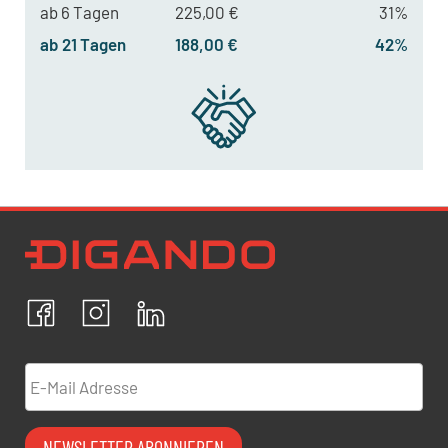
ab 6 Tagen
225,00 €
31%
ab 21 Tagen
188,00 €
42%
Newsletter Datenschutz
Ich bestätige, dass ich die
Datenschutzrichtlinien
akzeptiere und erkläre mich mit der Verarbeitung meiner
personenbezogenen Daten einverstanden.
Facebook
Instagram
LinkedIn
ABBRECHEN
BESTÄTIGEN
E-Mail Adresse
NEWSLETTER ABONNIEREN