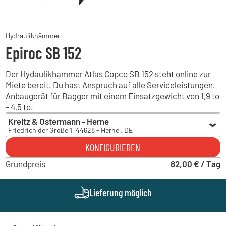
Hydraulikhämmer
Epiroc SB 152
Der Hydaulikhammer Atlas Copco SB 152 steht online zur
Miete bereit. Du hast Anspruch auf alle Serviceleistungen.
Anbaugerät für Bagger mit einem Einsatzgewicht von 1,9 to
- 4,5 to.
Kreitz & Ostermann - Herne
Friedrich der Große 1, 44628 - Herne , DE
Kreitz & Ostermann - Herne
KONFIGURIEREN
Friedrich der Große 1, 44628 - Herne , DE
Grundpreis
Kreitz & Ostermann - Hamm
82,00 € / Tag
Heinrich-Welken-Straße 11, 59069 - Hamm , DE
Geith & Niggl - München Süd
Lieferung möglich
Gewerbepark 1-3, 83670 - Bad Heilbrunn , DE
Hans-Warner Bergneustadt
Brückenstraße 4, 51702 - Bergneustadt , DE