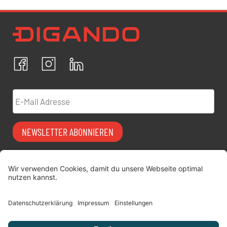
Newsletter Datenschutz
Ich bestätige, dass ich die
Datenschutzrichtlinien
akzeptiere und erkläre mich mit der Verarbeitung meiner
personenbezogenen Daten einverstanden.
Facebook
Instagram
LinkedIn
ABBRECHEN
BESTÄTIGEN
E-Mail Adresse
NEWSLETTER ABONNIEREN
Vermiet-Partner
FAQ
werden
Impressum
digitimes | blog
Datenschutz
Über uns
AGB