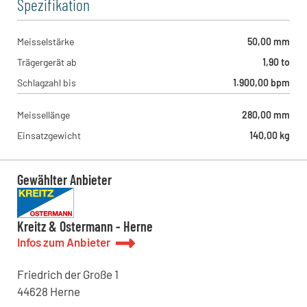
Geith & Niggl - München Ost
Spezifikation
Brodersenstraße 36, 81929 - München , DE
Geith & Niggl - München West
Münchner Straße 1, 85232 - Bergkirchen , DE
Meisselstärke
50,00 mm
Trägergerät ab
1,90 to
Schlagzahl bis
1.900,00 bpm
Meissellänge
280,00 mm
Einsatzgewicht
140,00 kg
Gewählter Anbieter
Kreitz & Ostermann - Herne
Infos zum Anbieter
Friedrich der Große
1
44628
Herne