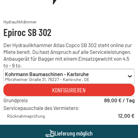
Hydraulikhämmer
Epiroc SB 302
Der Hydraulikhammer Atlas Copco SB 302 steht online zur
Miete bereit. Du hast Anspruch auf alle Serviceleistungen.
Anbaugerät für Bagger mit einem Einsatzgewicht von 4,5
to - 9 to.
Kohrmann Baumaschinen - Karlsruhe
Pforzheimer Straße 31, 76227 - Karlsruhe , DE
Kohrmann Baumaschinen - Karlsruhe
KONFIGURIEREN
Pforzheimer Straße 31, 76227 - Karlsruhe , DE
Grundpreis
Kohrmann Baumaschinen - Albbruck
89,00 € / Tag
Gewerbestraße 32, 79774 - Albbruck , DE
Servicepauschale des Vermieters:
Hoch Baumaschinen - Freiburg
12,00 €
Rücknahmeprüfung
Siemenstraße 6, 79108 - Freiburg im Breisgau , DE
Hoch Baumaschinen - Horb
Liststraße 13, 72160 - Horb am Neckar , DE
Lieferung möglich