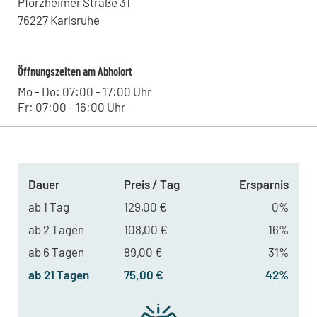
Kohrmann Baumaschinen - Bitterfeld
Pforzheimer Straße
31
Leipziger Straße 11, 06749 - Bitterfeld-Wolfen , DE
76227
Karlsruhe
Kohrmann Baumaschinen - Halle
Lieskauer Straße 4, 06120 - Halle (Saale) , DE
Kreitz & Ostermann - Iserlohn
Öffnungszeiten am Abholort
Hombrucher Weg 4, 58638 - Iserlohn , DE
Kreitz & Ostermann - Hamm
Mo - Do: 07:00 - 17:00 Uhr
Heinrich-Welken-Straße 11, 59069 - Hamm , DE
Fr: 07:00 - 16:00 Uhr
Kohrmann Baumaschinen - Leipzig
Westringstraße 101, 04435 - Schkeuditz , DE
Dauer
Preis / Tag
Ersparnis
ab 1 Tag
129,00 €
0%
ab 2 Tagen
108,00 €
16%
ab 6 Tagen
89,00 €
31%
ab 21 Tagen
75,00 €
42%