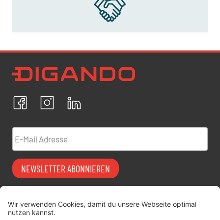
Newsletter Datenschutz
Ich bestätige, dass ich die
Datenschutzrichtlinien
akzeptiere und erkläre mich mit der Verarbeitung meiner
personenbezogenen Daten einverstanden.
Facebook
Instagram
LinkedIn
ABBRECHEN
BESTÄTIGEN
E-Mail Adresse
NEWSLETTER ABONNIEREN
Vermiet-Partner
FAQ