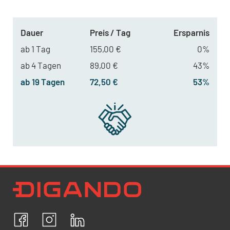
Dauer
Preis / Tag
Ersparnis
ab 1 Tag
155,00 €
0%
ab 4 Tagen
89,00 €
43%
ab 19 Tagen
72,50 €
53%
Newsletter Datenschutz
Ich bestätige, dass ich die
Datenschutzrichtlinien
akzeptiere und erkläre mich mit der Verarbeitung meiner
personenbezogenen Daten einverstanden.
Facebook
Instagram
LinkedIn
ABBRECHEN
BESTÄTIGEN