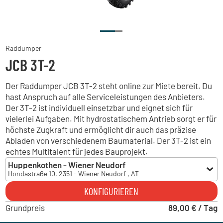
Raddumper
JCB 3T-2
Der Raddumper JCB 3T-2 steht online zur Miete bereit. Du
hast Anspruch auf alle Serviceleistungen des Anbieters.
Der 3T-2 ist individuell einsetzbar und eignet sich für
vielerlei Aufgaben. Mit hydrostatischem Antrieb sorgt er für
höchste Zugkraft und ermöglicht dir auch das präzise
Abladen von verschiedenem Baumaterial. Der 3T-2 ist ein
echtes Multitalent für jedes Bauprojekt.
Huppenkothen - Wiener Neudorf
Hondastraße 10, 2351 - Wiener Neudorf , AT
Huppenkothen - Wiener Neudorf
KONFIGURIEREN
Hondastraße 10, 2351 - Wiener Neudorf , AT
Grundpreis
Huppenkothen - Dobl
89,00 € / Tag
Liebochstraße 7, 8143 - Dobl , AT