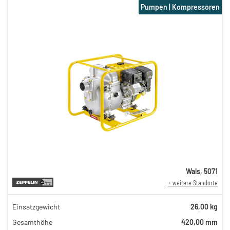
Pumpen | Kompressoren
Wals
,
5071
+ weitere Standorte
Einsatzgewicht
26,00 kg
38,00 €
Gesamthöhe
420,00 mm
n
34,00 €