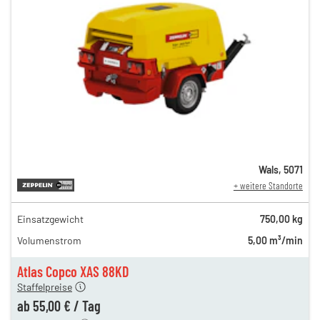
Wals
,
5071
+ weitere Standorte
Einsatzgewicht
750,00 kg
69,00 €
Volumenstrom
5,00 m³/min
n
62,00 €
en
55,00 €
Atlas Copco XAS 88KD
Staffelpreise
ren
15,00 €
ab
55,00 €
/
Tag