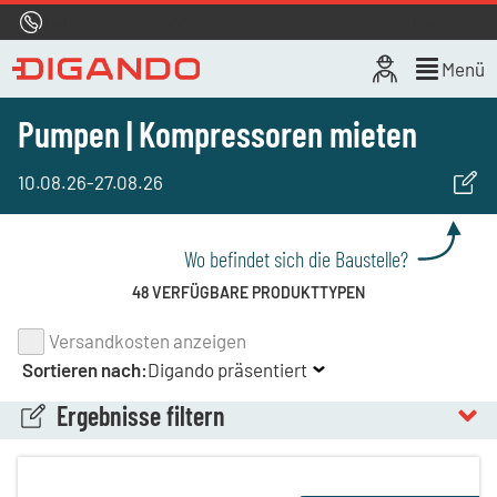
Hotline
0800 722 4433
Live-Chat
Menü
Pumpen | Kompressoren mieten
10.08.26
-
27.08.26
Wo befindet sich die Baustelle?
48 VERFÜGBARE PRODUKTTYPEN
Versandkosten anzeigen
Sortieren nach:
Digando präsentiert
Ergebnisse filtern