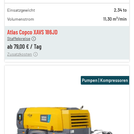
Einsatzgewicht
2,34 to
125,00 €
Volumenstrom
11,30 m³/min
112,00 €
n
79,00 €
Atlas Copco XAVS 186JD
Staffelpreise
ren
15,00 €
ab
79,00 €
/
Tag
Zusatzkosten
Pumpen | Kompressoren