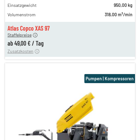
Einsatzgewicht
950,00 kg
n
71,00 €
Volumenstrom
318,00 m³/min
n
61,00 €
en
49,00 €
Atlas Copco XAS 97
Staffelpreise
ung
12,00 €
ab
49,00 €
/
Tag
Zusatzkosten
Pumpen | Kompressoren