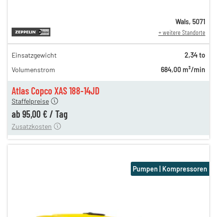
Wals
,
5071
+ weitere Standorte
Einsatzgewicht
2,34 to
155,00 €
Volumenstrom
684,00 m³/min
135,00 €
n
95,00 €
Atlas Copco XAS 188-14JD
Staffelpreise
ren
15,00 €
ab
95,00 €
/
Tag
Zusatzkosten
Pumpen | Kompressoren