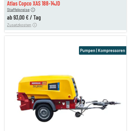
Atlas Copco XAS 188-14JD
Staffelpreise
ung
12,00 €
ab
93,00 €
/
Tag
Zusatzkosten
Pumpen | Kompressoren