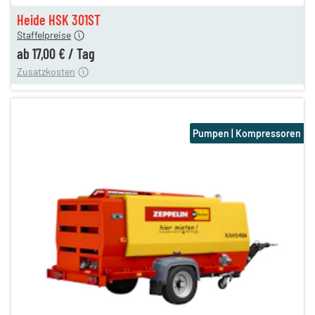
en
17,00 €
Heide HSK 301ST
Staffelpreise
ren
15,00 €
ab
17,00 €
/
Tag
Zusatzkosten
Pumpen | Kompressoren