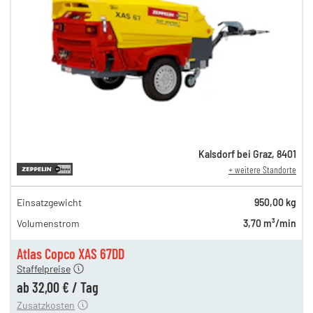
Kalsdorf bei Graz
,
8401
+ weitere Standorte
Einsatzgewicht
950,00 kg
49,00 €
Volumenstrom
3,70 m³/min
n
38,00 €
en
32,00 €
Atlas Copco XAS 67DD
Staffelpreise
ren
15,00 €
ab
32,00 €
/
Tag
Zusatzkosten