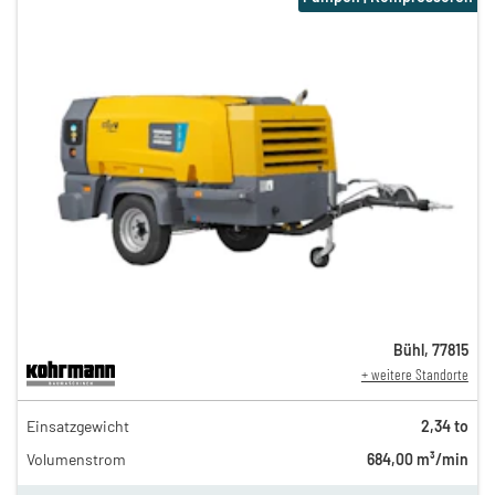
Bühl
,
77815
+ weitere Standorte
162,00 €
Einsatzgewicht
2,34 to
135,00 €
Volumenstrom
684,00 m³/min
112,00 €
n
93,00 €