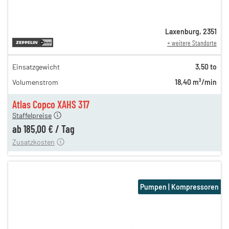
Laxenburg
,
2351
+ weitere Standorte
Einsatzgewicht
3,50 to
245,00 €
Volumenstrom
18,40 m³/min
235,00 €
185,00 €
Atlas Copco XAHS 317
Staffelpreise
ren
15,00 €
ab
185,00 €
/
Tag
Zusatzkosten
Pumpen | Kompressoren