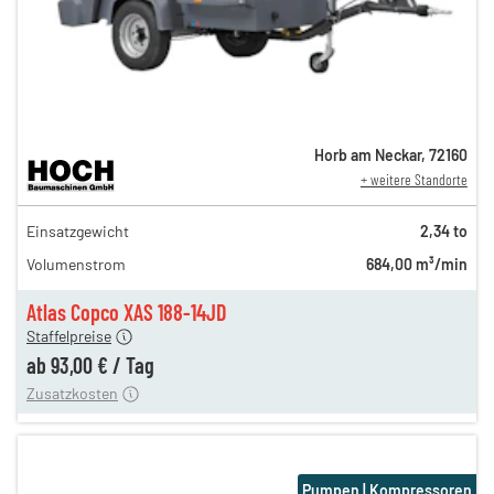
Horb am Neckar
,
72160
+ weitere Standorte
162,00 €
Einsatzgewicht
2,34 to
135,00 €
Volumenstrom
684,00 m³/min
112,00 €
n
93,00 €
Atlas Copco XAS 188-14JD
Staffelpreise
ung
12,00 €
ab
93,00 €
/
Tag
Zusatzkosten
Pumpen | Kompressoren