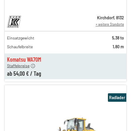
Kirchdorf
,
8132
+ weitere Standorte
Einsatzgewicht
5,38 to
221,00 €
Schaufelbreite
1,80 m
142,00 €
n
54,00 €
Komatsu WA70M
Staffelpreise
ab
54,00 €
/
Tag
Radlader