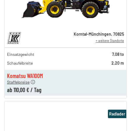
Korntal-Münchingen
,
70825
+ weitere Standorte
Einsatzgewicht
7,08 to
158,00 €
Schaufelbreite
2,20 m
n
138,00 €
n
110,00 €
Komatsu WA100M
Staffelpreise
ab
110,00 €
/
Tag
Radlader