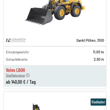
Sankt Pölten
,
3100
Einsatzgewicht
11,00 to
250,00 €
Schaufelbreite
2,50 m
170,00 €
140,00 €
Volvo L60H
Staffelpreise
ab
140,00 €
/
Tag
Radlader