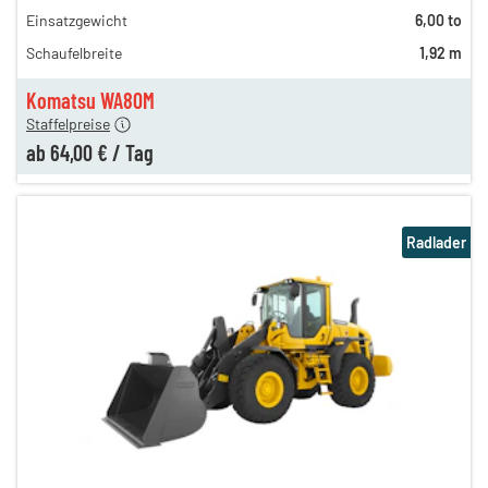
Einsatzgewicht
6,00 to
230,00 €
Schaufelbreite
1,92 m
150,00 €
64,00 €
Komatsu WA80M
Staffelpreise
ab
64,00 €
/
Tag
Radlader