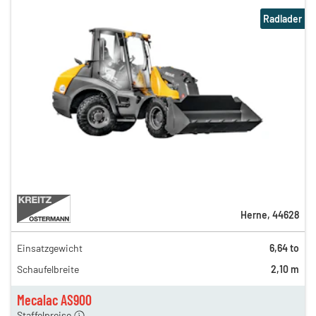
Radlader
Herne
,
44628
Einsatzgewicht
6,64 to
250,00 €
Schaufelbreite
2,10 m
220,00 €
132,00 €
Mecalac AS900
Staffelpreise