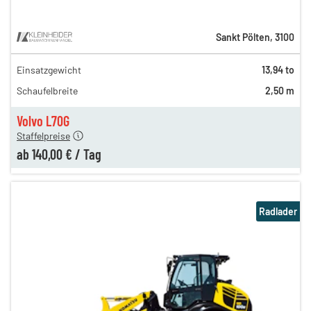
Sankt Pölten
,
3100
Einsatzgewicht
13,94 to
250,00 €
Schaufelbreite
2,50 m
170,00 €
140,00 €
Volvo L70G
Staffelpreise
ab
140,00 €
/
Tag
Radlader