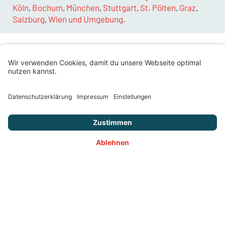
Köln
,
Bochum
,
München
,
Stuttgart
,
St. Pölten
,
Graz
,
Salzburg
,
Wien und Umgebung
.
Warum mieten? Die Vorteile liegen auf der
Hand!
Ein
Radlader
ist ein echter Allrounder. Egal ob du Erde
bewegen, Schutt laden oder Schnee räumen musst – mit
diesem Allrounder erledigst du die Arbeit schnell und
effizient. Aber warum solltest du mieten, statt kaufen?
Flexibilität:
Du brauchst die Maschine nur für ein
bestimmtes Projekt? Dann mieten! So sparst du dir
hohe Anschaffungskosten und Lagerplatz.
Kostenkontrolle:
Bei der Miete hast du alle Kosten im
Blick. Keine unerwarteten Reparaturen oder
Wartungskosten.
Große Auswahl:
Bei Digando findest du garantiert