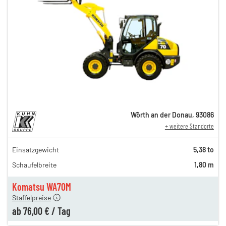
Wörth an der Donau
,
93086
+ weitere Standorte
Einsatzgewicht
5,38 to
115,00 €
Schaufelbreite
1,80 m
100,00 €
n
76,00 €
Komatsu WA70M
Staffelpreise
ab
76,00 €
/
Tag