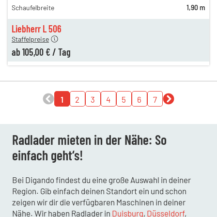
Schaufelbreite
1,90 m
154,00 €
n
105,00 €
Liebherr L 506
Staffelpreise
ab
105,00 €
/
Tag
1
2
3
4
5
6
7
Radlader mieten in der Nähe: So
einfach geht‘s!
Bei Digando findest du eine große Auswahl in deiner
Region. Gib einfach deinen Standort ein und schon
zeigen wir dir die verfügbaren Maschinen in deiner
Nähe. Wir haben Radlader in
Duisburg
,
Düsseldorf
,