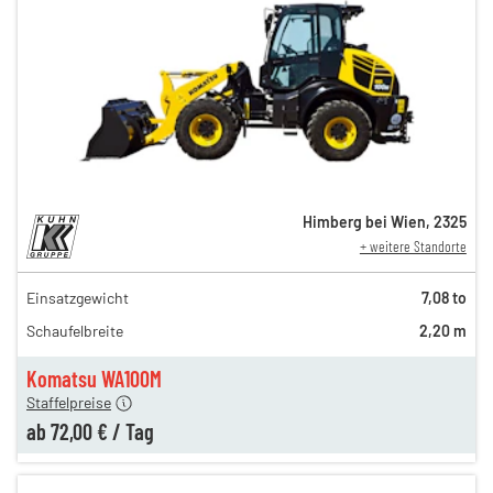
Himberg bei Wien
,
2325
+ weitere Standorte
Einsatzgewicht
7,08 to
250,00 €
Schaufelbreite
2,20 m
170,00 €
72,00 €
Komatsu WA100M
Staffelpreise
ab
72,00 €
/
Tag