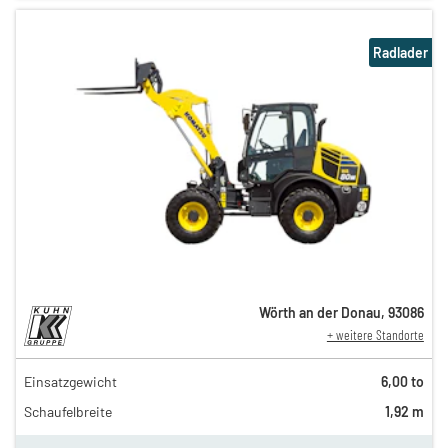
Radlader
Wörth an der Donau
,
93086
+ weitere Standorte
Einsatzgewicht
6,00 to
128,00 €
Schaufelbreite
1,92 m
110,00 €
n
85,00 €