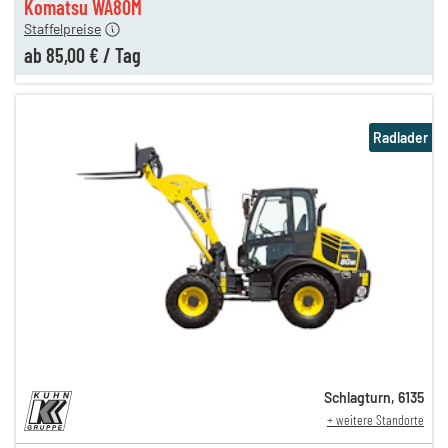
Komatsu WA80M
Staffelpreise
ab
85,00 €
/
Tag
Radlader
Schlagturn
,
6135
+ weitere Standorte