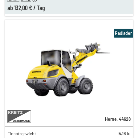
ab
132,00 €
/
Tag
Radlader
Herne
,
44628
Einsatzgewicht
5,16 to
176,00 €