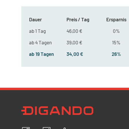
Dauer
Preis / Tag
Ersparnis
ab 1 Tag
46,00 €
0%
ab 4 Tagen
39,00 €
15%
ab 19 Tagen
34,00 €
26%
Newsletter Datenschutz
Ich bestätige, dass ich die
Datenschutzrichtlin
akzeptiere und erkläre mich mit der Verarbeit
personenbezogenen Daten einverstanden.