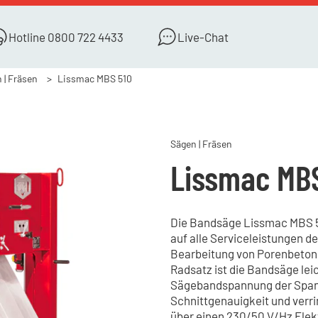
Hotline
0800 722 4433
Live-Chat
 | Fräsen
Lissmac MBS 510
Sägen | Fräsen
Lissmac MB
Die Bandsäge Lissmac MBS 51
auf alle Serviceleistungen des
Bearbeitung von Porenbeton 
Radsatz ist die Bandsäge lei
Sägebandspannung der Spann
Schnittgenauigkeit und verr
über einen 230/50 V/Hz Elek