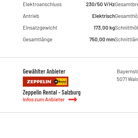
Elektroanschluss
230/50 V/Hz
Gesamtbre
Antrieb
Elektrisch
Gesamthö
Einsatzgewicht
173,00 kg
Schnitthö
Gesamtlänge
750,00 mm
Schnittlä
Gewählter Anbieter
Bayernst
5071
Wal
Zeppelin Rental - Salzburg
Infos zum Anbieter