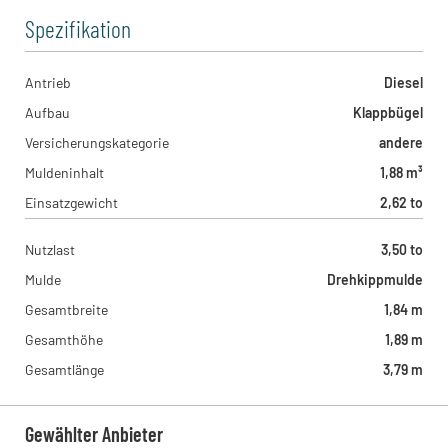
Spezifikation
Antrieb
Diesel
Aufbau
Klappbügel
Versicherungskategorie
andere
Muldeninhalt
1,88 m³
Einsatzgewicht
2,62 to
Nutzlast
3,50 to
Mulde
Drehkippmulde
Gesamtbreite
1,84 m
Gesamthöhe
1,89 m
Gesamtlänge
3,79 m
Gewählter Anbieter