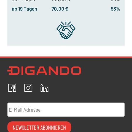
ab 19 Tagen
70,00 €
53%
Newsletter Datenschutz
Ich bestätige, dass ich die
Datenschutzrichtlinien
akzeptiere und erkläre mich mit der Verarbeitung meiner
personenbezogenen Daten einverstanden.
Facebook
Instagram
LinkedIn
ABBRECHEN
BESTÄTIGEN
E-Mail Adresse
NEWSLETTER ABONNIEREN