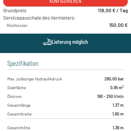
KONFIGURIEREN
Innovationsweg 1, 72534 - Hayingen , DE
Grundpreis
MTS - Bünde
119,00 € / Tag
Klöcknerstraße 3, 32257 - Bünde , DE
Servicepauschale des Vermieters:
150,00 €
Rüstkosten
Lieferung möglich
Spezifikation
Max. zulässiger Hydraulikdruck
280,00 bar
Siebfläche
0,95 m²
Ölstrom
190 - 250 l/min
Gesamtlänge
1,37 m
Gesamtbreite
1,60 m
Gesamthöhe
1,36 m