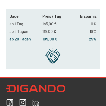
Dauer
Preis / Tag
Ersparnis
ab 1 Tag
145,00 €
0%
ab 5 Tagen
119,00 €
18%
ab 20 Tagen
109,00 €
25%
Newsletter Datenschutz
Ich bestätige, dass ich die
Datenschutzrichtlinien
akzeptiere und erkläre mich mit der Verarbeitung meiner
personenbezogenen Daten einverstanden.
Facebook
Instagram
LinkedIn