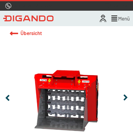
Hotline
0800 722 4433
Live-Chat
Menü
Übersicht