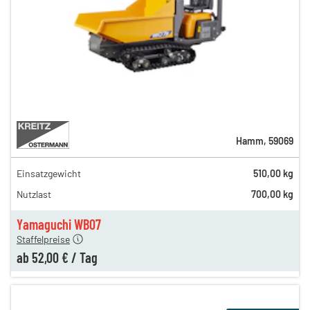
Hamm
,
59069
Einsatzgewicht
510,00 kg
99,00 €
Nutzlast
700,00 kg
77,00 €
en
52,00 €
Yamaguchi WB07
Staffelpreise
ab
52,00 €
/
Tag