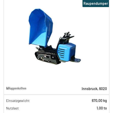
Raupendumper
Innsbruck
,
6020
Einsatzgewicht
670,00 kg
90,00 €
Nutzlast
1,00 to
n
59,00 €