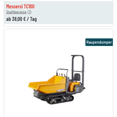
en
38,00 €
Messersi TC100
Staffelpreise
ab
38,00 €
/
Tag
Raupendumper