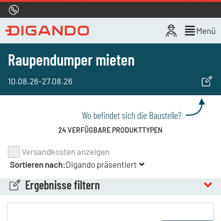
Hotline
0800 722 4433
Live-Chat
Menü
Raupendumper mieten
10.08.26
-
27.08.26
Wo befindet sich die Baustelle?
24 VERFÜGBARE PRODUKTTYPEN
Versandkosten anzeigen
Sortieren nach:
Digando präsentiert
Ergebnisse filtern