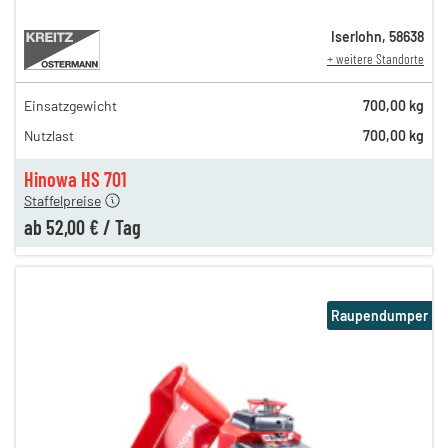
Iserlohn
,
58638
+ weitere Standorte
Einsatzgewicht
700,00 kg
99,00 €
Nutzlast
700,00 kg
77,00 €
en
52,00 €
Hinowa HS 701
Staffelpreise
ab
52,00 €
/
Tag
Raupendumper