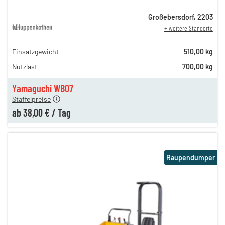
Großebersdorf
,
2203
+ weitere Standorte
Einsatzgewicht
510,00 kg
90,00 €
Nutzlast
700,00 kg
n
59,00 €
en
38,00 €
Yamaguchi WB07
Staffelpreise
ab
38,00 €
/
Tag
Raupendumper