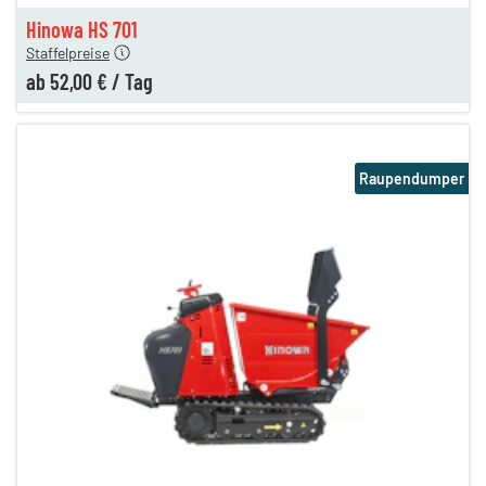
en
52,00 €
Hinowa HS 701
Staffelpreise
ab
52,00 €
/
Tag
Raupendumper