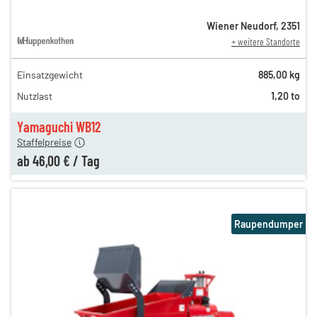
Wiener Neudorf
,
2351
+ weitere Standorte
Einsatzgewicht
885,00 kg
115,00 €
Nutzlast
1,20 to
n
70,00 €
n
46,00 €
Yamaguchi WB12
Staffelpreise
ab
46,00 €
/
Tag
Raupendumper