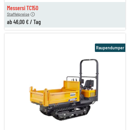
n
46,00 €
Messersi TC150
Staffelpreise
ab
46,00 €
/
Tag
Raupendumper