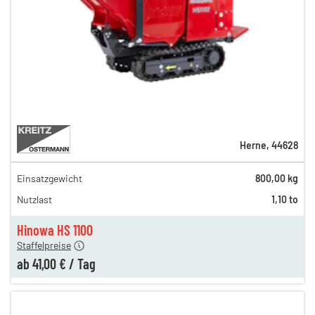
Herne
,
44628
Einsatzgewicht
800,00 kg
94,00 €
Nutzlast
1,10 to
75,00 €
en
41,00 €
Hinowa HS 1100
Staffelpreise
ab
41,00 €
/
Tag