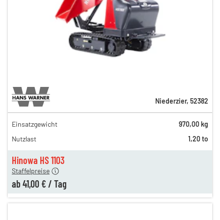
Niederzier
,
52382
Einsatzgewicht
970,00 kg
94,00 €
Nutzlast
1,20 to
75,00 €
en
41,00 €
Hinowa HS 1103
Staffelpreise
ab
41,00 €
/
Tag