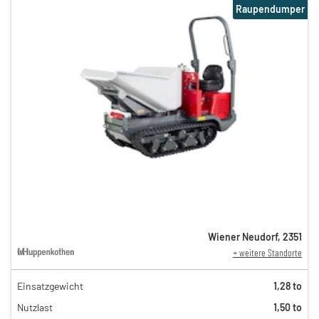
Raupendumper
Wiener Neudorf
,
2351
+ weitere Standorte
Einsatzgewicht
1,28 to
115,00 €
Nutzlast
1,50 to
n
70,00 €