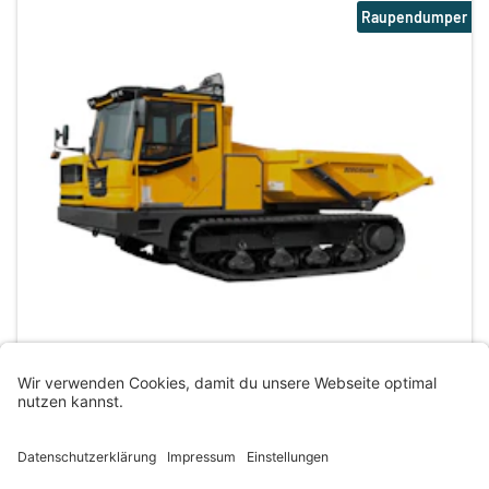
Raupendumper
Horb am Neckar
,
72160
+ weitere Standorte
630,00 €
Einsatzgewicht
14,85 to
473,00 €
Nutzlast
10,00 to
420,00 €