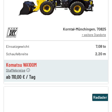
Korntal-Münchingen
,
70825
+ weitere Standorte
Einsatzgewicht
7,08 to
158,00 €
Schaufelbreite
2,20 m
n
138,00 €
n
110,00 €
Komatsu WA100M
Staffelpreise
ab
110,00 €
/
Tag
Radlader