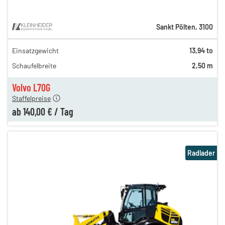
Sankt Pölten
,
3100
Einsatzgewicht
13,94 to
250,00 €
Schaufelbreite
2,50 m
170,00 €
140,00 €
Volvo L70G
Staffelpreise
ab
140,00 €
/
Tag
Radlader