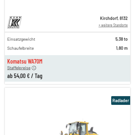
Kirchdorf
,
8132
+ weitere Standorte
Einsatzgewicht
5,38 to
221,00 €
Schaufelbreite
1,80 m
142,00 €
n
54,00 €
Komatsu WA70M
Staffelpreise
ab
54,00 €
/
Tag
Radlader