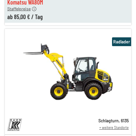
Komatsu WA80M
Staffelpreise
ab
85,00 €
/
Tag
Radlader
Schlagturn
,
6135
+ weitere Standorte