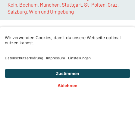
Köln
,
Bochum
,
München
,
Stuttgart
,
St. Pölten
,
Graz
,
Salzburg
,
Wien und Umgebung
.
Warum mieten? Die Vorteile liegen auf der
Hand!
Ein
Radlader
ist ein echter Allrounder. Egal ob du Erde
bewegen, Schutt laden oder Schnee räumen musst – mit
diesem Allrounder erledigst du die Arbeit schnell und
effizient. Aber warum solltest du mieten, statt kaufen?
Flexibilität:
Du brauchst die Maschine nur für ein
bestimmtes Projekt? Dann mieten! So sparst du dir
hohe Anschaffungskosten und Lagerplatz.
Kostenkontrolle:
Bei der Miete hast du alle Kosten im
Blick. Keine unerwarteten Reparaturen oder
Wartungskosten.
Große Auswahl:
Bei Digando findest du garantiert