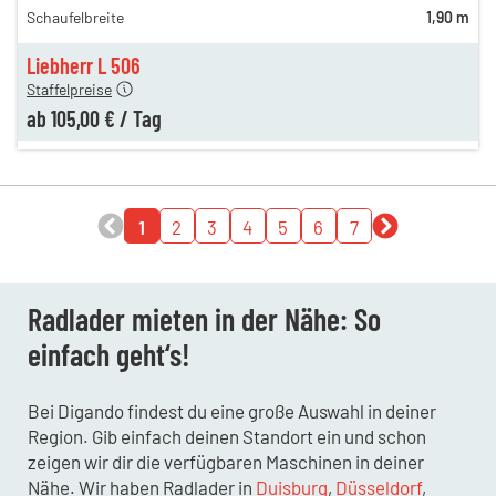
Schaufelbreite
1,90 m
154,00 €
n
105,00 €
Liebherr L 506
Staffelpreise
ab
105,00 €
/
Tag
1
2
3
4
5
6
7
Radlader mieten in der Nähe: So
einfach geht‘s!
Bei Digando findest du eine große Auswahl in deiner
Region. Gib einfach deinen Standort ein und schon
zeigen wir dir die verfügbaren Maschinen in deiner
Nähe. Wir haben Radlader in
Duisburg
,
Düsseldorf
,