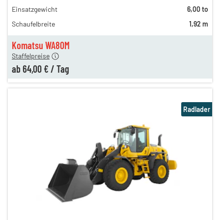
Einsatzgewicht
6,00 to
230,00 €
Schaufelbreite
1,92 m
150,00 €
64,00 €
Komatsu WA80M
Staffelpreise
ab
64,00 €
/
Tag
Radlader