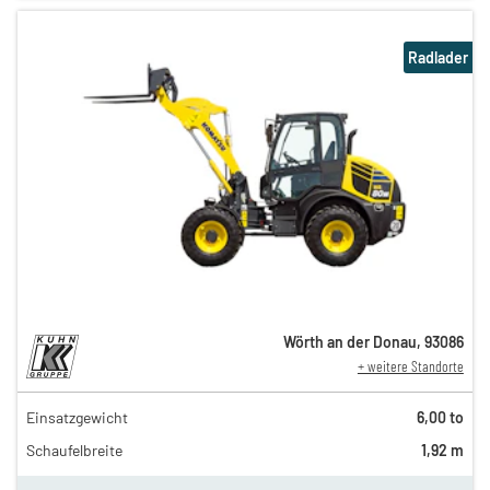
Radlader
Wörth an der Donau
,
93086
+ weitere Standorte
Einsatzgewicht
6,00 to
128,00 €
Schaufelbreite
1,92 m
110,00 €
n
85,00 €