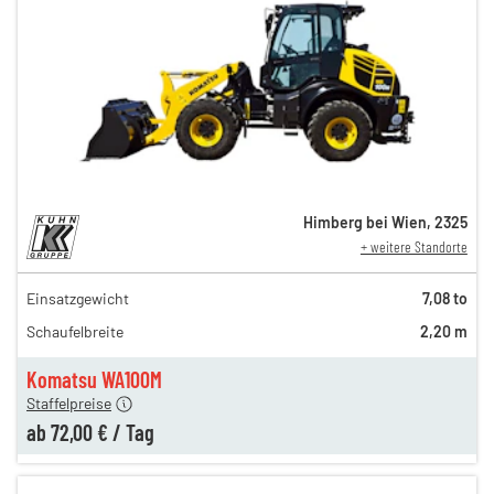
Himberg bei Wien
,
2325
+ weitere Standorte
Einsatzgewicht
7,08 to
250,00 €
Schaufelbreite
2,20 m
170,00 €
72,00 €
Komatsu WA100M
Staffelpreise
ab
72,00 €
/
Tag