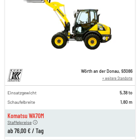
Wörth an der Donau
,
93086
+ weitere Standorte
Einsatzgewicht
5,38 to
115,00 €
Schaufelbreite
1,80 m
100,00 €
n
76,00 €
Komatsu WA70M
Staffelpreise
ab
76,00 €
/
Tag