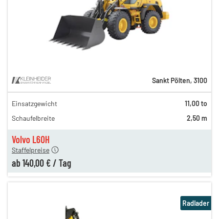
Sankt Pölten
,
3100
Einsatzgewicht
11,00 to
250,00 €
Schaufelbreite
2,50 m
170,00 €
140,00 €
Volvo L60H
Staffelpreise
ab
140,00 €
/
Tag
Radlader