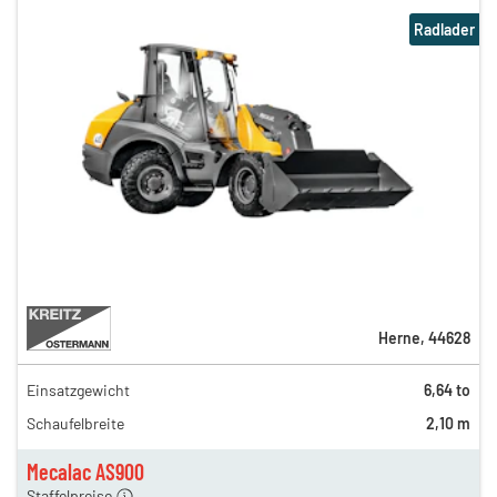
Radlader
Herne
,
44628
Einsatzgewicht
6,64 to
250,00 €
Schaufelbreite
2,10 m
220,00 €
132,00 €
Mecalac AS900
Staffelpreise