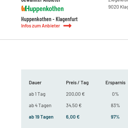
9020
Kla
Huppenkothen - Klagenfurt
Infos zum Anbieter
Dauer
Preis / Tag
Ersparnis
ab 1 Tag
200,00 €
0%
ab 4 Tagen
34,50 €
83%
ab 19 Tagen
6,00 €
97%