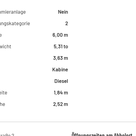
Pforzheimer Straße 31, 76227 - K
Kohrmann Baumaschinen -
hmieranlage
Nein
Gewerbestraße 32, 79774 - Albb
ungskategorie
2
Kohrmann Baumaschinen 
Am Bärenacker 4, 79424 - Augge
e
6,00 m
Kohrmann Baumaschinen -
wicht
5,31 to
Rittgrabenstraße 1, 77815 - Bühl 
Kohrmann Baumaschinen -
3,63 m
Waldenburger Straße 53, 08371 -
Kabine
Kohrmann Baumaschinen -
Am Fuchsloch 7, 04720 - Döbeln
Diesel
Kohrmann Baumaschinen -
ite
1,84 m
Fritz-Rinderspacher-Straße 20,
Kohrmann Baumaschinen -
he
2,52 m
Annaberger Straße 136, 09120 - 
Kohrmann Baumaschinen -
Zinkmattenstraße 34, 79108 - Fr
Kohrmann Baumaschinen -
Öffnungszeiten am Abholort
traße
2