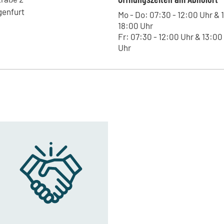
Straße des 17.Juni 18, 01257 - D
genfurt
Mo - Do: 07:30 - 12:00 Uhr & 
Kohrmann Baumaschinen 
18:00 Uhr
Kniebisstraße 3, 77871 - Renche
Fr: 07:30 - 12:00 Uhr & 13:00
Uhr
Huppenkothen - Thalgau
Plainfelderstraße 26, 5303 - Thal
Kohrmann Baumaschinen - 
Leipziger Straße 11, 06749 - Bitt
Kohrmann Baumaschinen -
Lieskauer Straße 4, 06120 - Halle
Kohrmann Baumaschinen -
Westringstraße 101, 04435 - Sch