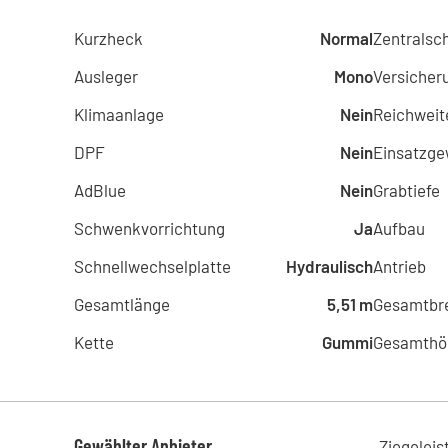
Kurzheck
Normal
Zentralsc
Ausleger
Mono
Versicher
Klimaanlage
Nein
Reichweit
DPF
Nein
Einsatzge
AdBlue
Nein
Grabtiefe
Schwenkvorrichtung
Ja
Aufbau
Schnellwechselplatte
Hydraulisch
Antrieb
Gesamtlänge
5,51 m
Gesamtbre
Kette
Gummi
Gesamthö
Gewählter Anbieter
Ziegeleis