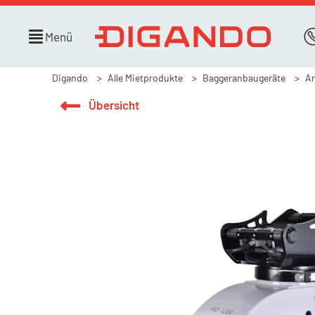
Menü
Digando
Alle Mietprodukte
Baggeranbaugeräte
An
Übersicht