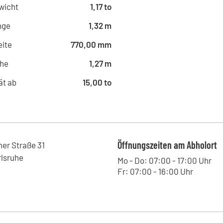
Fritz-Rinderspacher-Straße 20,
wicht
1,17 to
Kohrmann Baumaschinen -
nge
1,32 m
Annaberger Straße 136, 09120 - 
ite
770,00 mm
Kohrmann Baumaschinen -
Zinkmattenstraße 34, 79108 - Fr
he
1,27 m
Kohrmann Baumaschinen -
ät ab
15,00 to
Straße des 17.Juni 18, 01257 - D
Kohrmann Baumaschinen 
Kniebisstraße 3, 77871 - Renche
Kohrmann Baumaschinen - 
Leipziger Straße 11, 06749 - Bitt
Öffnungszeiten am Abholort
mer Straße
31
Kohrmann Baumaschinen -
rlsruhe
Westringstraße 101, 04435 - Sch
Mo - Do: 07:00 - 17:00 Uhr
Fr: 07:00 - 16:00 Uhr