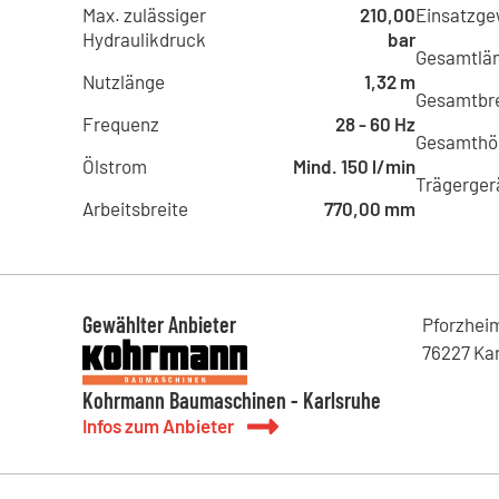
Max. zulässiger
210,00
Einsatzge
Hydraulikdruck
bar
Gesamtlä
Nutzlänge
1,32 m
Gesamtbre
Frequenz
28 - 60 Hz
Gesamthö
Ölstrom
Mind. 150 l/min
Trägerger
Arbeitsbreite
770,00 mm
Gewählter Anbieter
Pforzhei
76227
Ka
Kohrmann Baumaschinen - Karlsruhe
Infos zum Anbieter