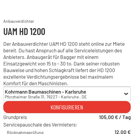
Anbauverdichter
UAM HD 1200
Der Anbauverdichter UAM HD 1200 steht online zur Miete
bereit. Du hast Anspruch auf alle Serviceleistungen des
Anbieters. Anbaugerät für Bagger mit einem
Einsatzgewicht von 15 to - 30 to. Dank seiner robusten
Bauweise und hohen Schlagkraft liefert der HD 1200
exzellente Verdichtungsergebnisse bei maximalem
Komfort für den Maschinisten.
Kohrmann Baumaschinen - Karlsruhe
Pforzheimer Straße 31, 76227 - Karlsruhe , DE
Kohrmann Baumaschinen - Karlsruhe
KONFIGURIEREN
Pforzheimer Straße 31, 76227 - Karlsruhe , DE
Grundpreis
Kohrmann Baumaschinen - Albbruck
105,00 € / Tag
Gewerbestraße 32, 79774 - Albbruck , DE
Servicepauschale des Vermieters:
Hoch Baumaschinen - Freiburg
12,00 €
Rücknahmeprüfung