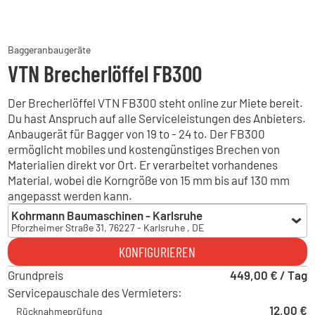
Baggeranbaugeräte
VTN Brecherlöffel FB300
Der Brecherlöffel VTN FB300 steht online zur Miete bereit.
Du hast Anspruch auf alle Serviceleistungen des Anbieters.
Anbaugerät für Bagger von 19 to - 24 to. Der FB300
ermöglicht mobiles und kostengünstiges Brechen von
Materialien direkt vor Ort. Er verarbeitet vorhandenes
Material, wobei die Korngröße von 15 mm bis auf 130 mm
angepasst werden kann.
Kohrmann Baumaschinen - Karlsruhe
Pforzheimer Straße 31, 76227 - Karlsruhe , DE
Kohrmann Baumaschinen - Karlsruhe
KONFIGURIEREN
Pforzheimer Straße 31, 76227 - Karlsruhe , DE
Grundpreis
Kohrmann Baumaschinen - Albbruck
449,00 € / Tag
Gewerbestraße 32, 79774 - Albbruck , DE
Servicepauschale des Vermieters:
Hoch Baumaschinen - Freiburg
12,00 €
Rücknahmeprüfung