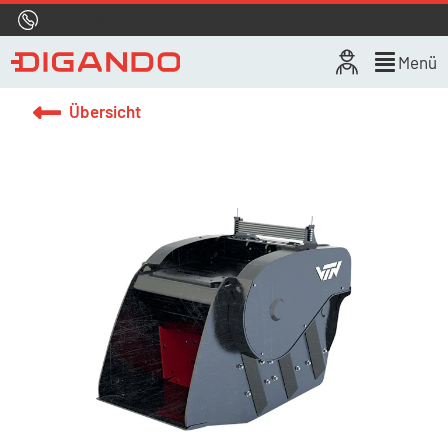
Hotline
0800 722 4433
Live-Chat
Menü
Übersicht