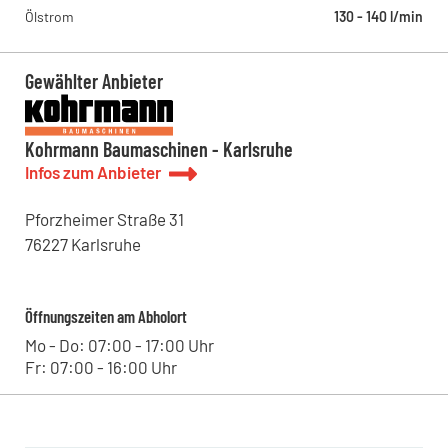
Bildstöckle 10, 77790 - Steinach , DE
Ölstrom
130 - 140 l/min
Kohrmann Baumaschinen - Bitterfeld
Leipziger Straße 11, 06749 - Bitterfeld-Wolfen , DE
Kohrmann Baumaschinen - Halle
Gewählter Anbieter
Lieskauer Straße 4, 06120 - Halle (Saale) , DE
Kohrmann Baumaschinen - Karlsruhe
Infos zum Anbieter
Pforzheimer Straße
31
76227
Karlsruhe
Öffnungszeiten am Abholort
Mo - Do: 07:00 - 17:00 Uhr
Fr: 07:00 - 16:00 Uhr