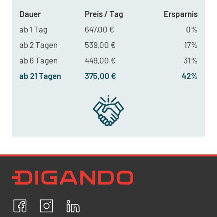
Dauer
Preis / Tag
Ersparnis
ab 1 Tag
647,00 €
0%
ab 2 Tagen
539,00 €
17%
ab 6 Tagen
449,00 €
31%
ab 21 Tagen
375,00 €
42%
Newsletter Datenschutz
Ich bestätige, dass ich die
Datenschutzrichtlinien
akzeptiere und erkläre mich mit der Verarbeitung meiner
personenbezogenen Daten einverstanden.
Facebook
Instagram
LinkedIn
ABBRECHEN
BESTÄTIGEN