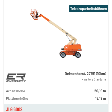
Teleskoparbeitsbühnen
Delmenhorst
,
27751
(
10
km)
+ weitere Standorte
179,00 €
159,00 €
Arbeitshöhe
20,19 m
n
129,00 €
Plattformhöhe
18,19 m
n
119,00 €
n
109,00 €
JLG 600S