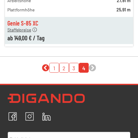
Arbeitshöhe
27,91 m
229,00 €
Plattformhöhe
25,91 m
189,00 €
149,00 €
Genie S-85 XC
Staffelpreise
ab
149,00 €
/
Tag
1
2
3
4
Newsletter Datenschutz
Ich bestätige, dass ich die
Datenschutzrichtlinien
akzeptiere und erkläre mich mit der Verarbeitung meiner
personenbezogenen Daten einverstanden.
Facebook
Instagram
LinkedIn
ABBRECHEN
BESTÄTIGEN