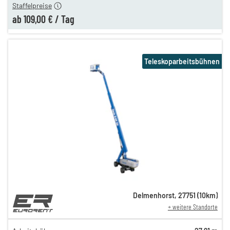
Staffelpreise
ab
109,00 €
/
Tag
Teleskoparbeitsbühnen
Delmenhorst
,
27751
(
10
km)
+ weitere Standorte
289,00 €
249,00 €