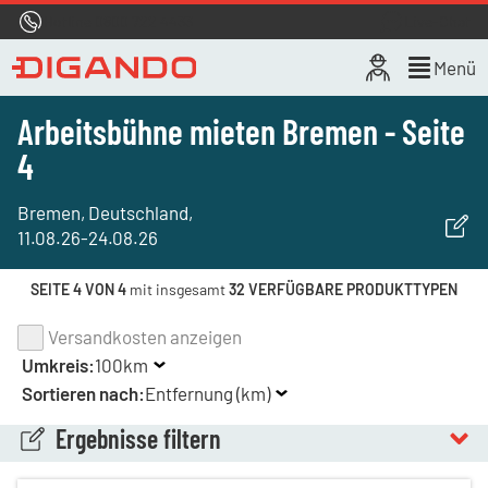
Hotline
0800 722 4433
Live-Chat
Menü
Arbeitsbühne mieten Bremen - Seite
4
Bremen, Deutschland
,
11.08.26
-
24.08.26
SEITE 4 VON 4
mit insgesamt
32 VERFÜGBARE PRODUKTTYPEN
Versandkosten anzeigen
Umkreis:
100km
Sortieren nach:
Entfernung (km)
Ergebnisse filtern