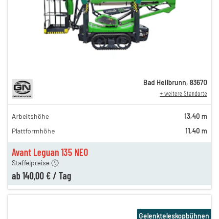
Bad Heilbrunn
,
83670
+ weitere Standorte
Arbeitshöhe
13,40 m
180,00 €
Plattformhöhe
11,40 m
160,00 €
n
140,00 €
Avant Leguan 135 NEO
Staffelpreise
ab
140,00 €
/
Tag
Gelenkteleskopbühnen