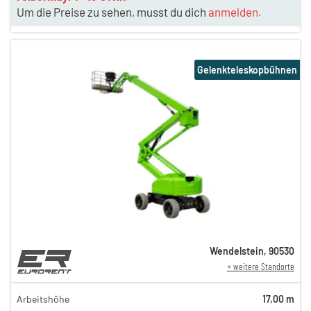
Um die Preise zu sehen, musst du dich
anmelden.
Gelenkteleskopbühnen
Wendelstein
,
90530
+ weitere Standorte
199,00 €
169,00 €
Arbeitshöhe
17,00 m
n
149,00 €