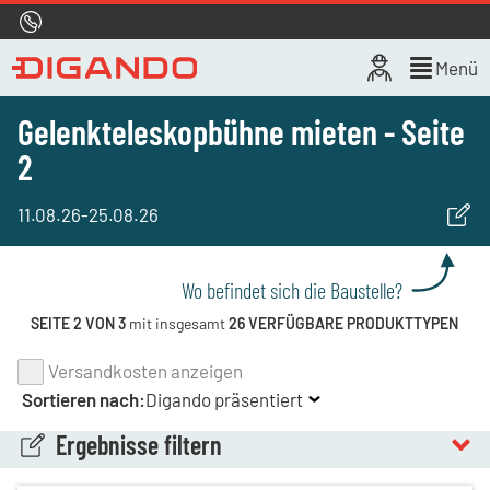
Hotline
0800 722 4433
Live-Chat
Menü
Gelenkteleskopbühne mieten - Seite
2
11.08.26
-
25.08.26
Wo befindet sich die Baustelle?
SEITE 2 VON 3
mit insgesamt
26 VERFÜGBARE PRODUKTTYPEN
Versandkosten anzeigen
Sortieren nach:
Digando präsentiert
Ergebnisse filtern