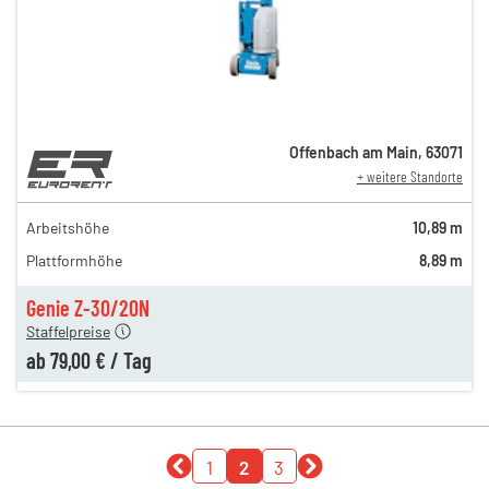
Offenbach am Main
,
63071
+ weitere Standorte
149,00 €
129,00 €
Arbeitshöhe
10,89 m
n
119,00 €
Plattformhöhe
8,89 m
n
99,00 €
n
79,00 €
Genie Z-30/20N
Staffelpreise
ab
79,00 €
/
Tag
1
2
3