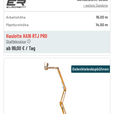
+ weitere Standorte
169,00 €
129,00 €
Arbeitshöhe
16,00 m
n
119,00 €
Plattformhöhe
14,00 m
n
109,00 €
n
99,00 €
Haulotte HA16 RTJ PRO
Staffelpreise
ab
99,00 €
/
Tag
Gelenkteleskopbühnen