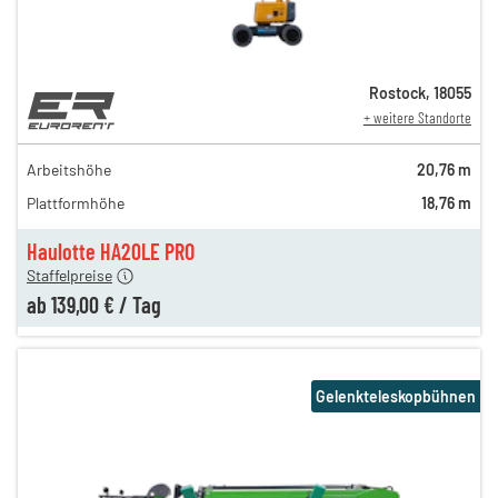
Rostock
,
18055
+ weitere Standorte
249,00 €
229,00 €
Arbeitshöhe
20,76 m
209,00 €
Plattformhöhe
18,76 m
189,00 €
139,00 €
Haulotte HA20LE PRO
Staffelpreise
ab
139,00 €
/
Tag
Gelenkteleskopbühnen