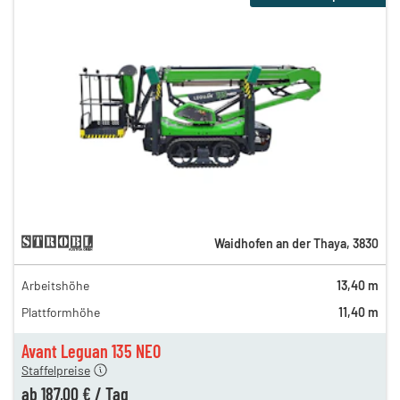
Waidhofen an der Thaya
,
3830
Arbeitshöhe
13,40 m
220,00 €
Plattformhöhe
11,40 m
196,00 €
187,00 €
Avant Leguan 135 NEO
Staffelpreise
ab
187,00 €
/
Tag