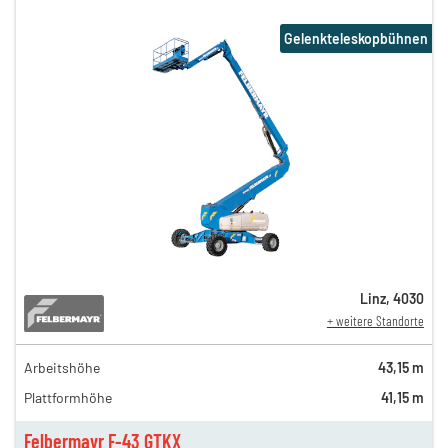
Gelenkteleskopbühnen
Linz
,
4030
+ weitere Standorte
Arbeitshöhe
43,15 m
Plattformhöhe
41,15 m
Felbermayr F-43 GTKX