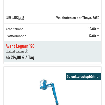
Waidhofen an der Thaya
,
3830
Arbeitshöhe
19,00 m
280,00 €
Plattformhöhe
17,00 m
231,00 €
214,00 €
Avant Leguan 190
Staffelpreise
ab
214,00 €
/
Tag
Gelenkteleskopbühnen