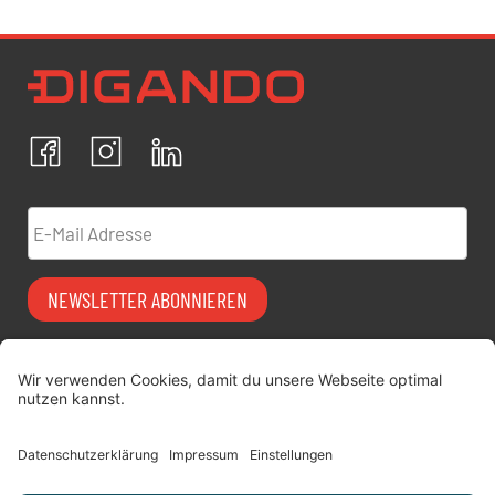
Newsletter Datenschutz
Ich bestätige, dass ich die
Datenschutzrichtlinien
akzeptiere und erkläre mich mit der Verarbeitung meiner
personenbezogenen Daten einverstanden.
Facebook
Instagram
LinkedIn
ABBRECHEN
BESTÄTIGEN
E-Mail Adresse
NEWSLETTER ABONNIEREN
Vermiet-Partner
FAQ
werden
Impressum
digitimes | blog
Datenschutz
Über uns