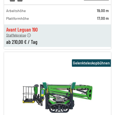
Arbeitshöhe
19,00 m
310,00 €
Plattformhöhe
17,00 m
260,00 €
210,00 €
Avant Leguan 190
Staffelpreise
ab
210,00 €
/
Tag
Gelenkteleskopbühnen