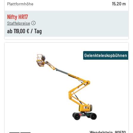
Plattformhöhe
15,20 m
n
129,00 €
n
119,00 €
Nifty HR17
Staffelpreise
ab
119,00 €
/
Tag
Gelenkteleskopbühnen
Wendelstein
,
90530