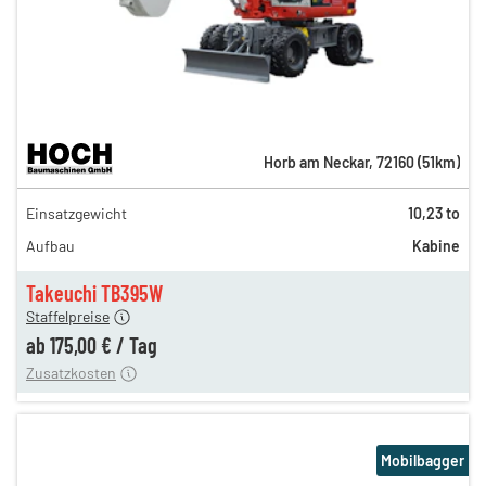
Horb am Neckar
,
72160
(
51
km)
302,00 €
Einsatzgewicht
10,23 to
252,00 €
Aufbau
Kabine
211,00 €
175,00 €
Takeuchi TB395W
Staffelpreise
ung
12,00 €
ab
175,00 €
/
Tag
Zusatzkosten
Mobilbagger