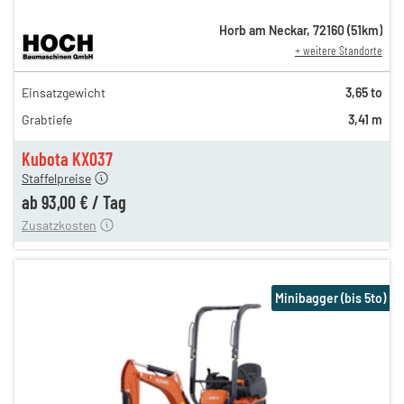
Horb am Neckar
,
72160
(
51
km)
+ weitere Standorte
162,00 €
Einsatzgewicht
3,65 to
135,00 €
Grabtiefe
3,41 m
112,00 €
n
93,00 €
Kubota KX037
Staffelpreise
ung
12,00 €
ab
93,00 €
/
Tag
Zusatzkosten
Minibagger (bis 5to)