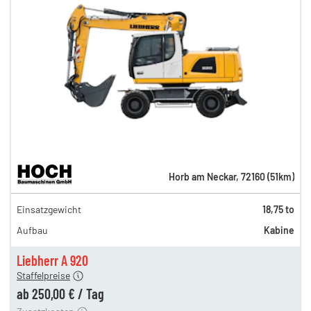
Horb am Neckar
,
72160
(
51
km)
432,00 €
Einsatzgewicht
18,75 to
360,00 €
Aufbau
Kabine
300,00 €
250,00 €
Liebherr A 920
Staffelpreise
ung
12,00 €
ab
250,00 €
/
Tag