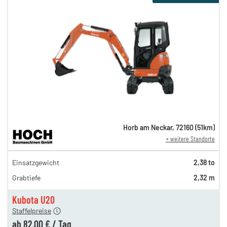
Horb am Neckar
,
72160
(
51
km)
+ weitere Standorte
141,00 €
Einsatzgewicht
2,38 to
n
117,00 €
Grabtiefe
2,32 m
98,00 €
n
82,00 €
Kubota U20
Staffelpreise
ung
12,00 €
ab
82,00 €
/
Tag