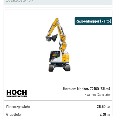
Zusatzkosten
Raupenbagger (> 11to)
Horb am Neckar
,
72160
(
51
km)
+ weitere Standorte
615,00 €
Einsatzgewicht
26,50 to
512,00 €
Grabtiefe
7,38 m
426,00 €