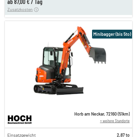
ab
87,00 €
/
Tag
Zusatzkosten
Minibagger (bis 5to)
Horb am Neckar
,
72160
(
51
km)
+ weitere Standorte
151,00 €
Einsatzgewicht
2,87 to