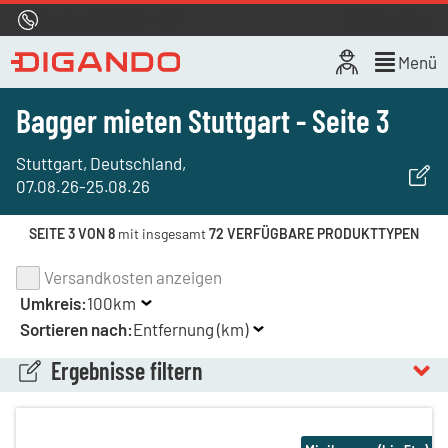
Hotline
0800 722 4433
Live-Chat
Menü
Bagger mieten Stuttgart - Seite 3
Stuttgart, Deutschland
,
07.08.26
-
25.08.26
SEITE 3 VON 8
mit insgesamt
72 VERFÜGBARE PRODUKTTYPEN
Versandkosten anzeigen
Umkreis:
100km
Sortieren nach:
Entfernung (km)
Ergebnisse filtern