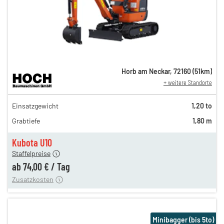
Horb am Neckar
,
72160
(
51
km)
+ weitere Standorte
127,00 €
Einsatzgewicht
1,20 to
106,00 €
Grabtiefe
1,80 m
88,00 €
n
74,00 €
Kubota U10
Staffelpreise
ung
12,00 €
ab
74,00 €
/
Tag
Zusatzkosten
Minibagger (bis 5to)