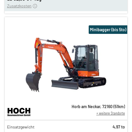
Zusatzkosten
Minibagger (bis 5to)
Horb am Neckar
,
72160
(
51
km)
+ weitere Standorte
184,00 €
Einsatzgewicht
4,97 to
153,00 €