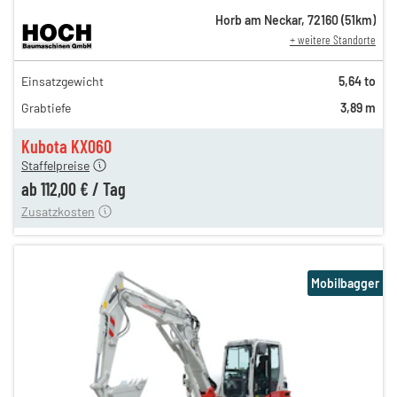
Horb am Neckar
,
72160
(
51
km)
+ weitere Standorte
194,00 €
Einsatzgewicht
5,64 to
162,00 €
Grabtiefe
3,89 m
135,00 €
n
112,00 €
Kubota KX060
Staffelpreise
ung
12,00 €
ab
112,00 €
/
Tag
Zusatzkosten
Mobilbagger