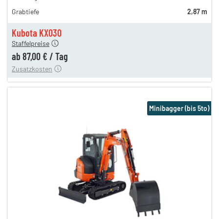
126,00 €
Grabtiefe
2,87 m
105,00 €
n
87,00 €
Kubota KX030
Staffelpreise
ung
12,00 €
ab
87,00 €
/
Tag
Zusatzkosten
Minibagger (bis 5to)