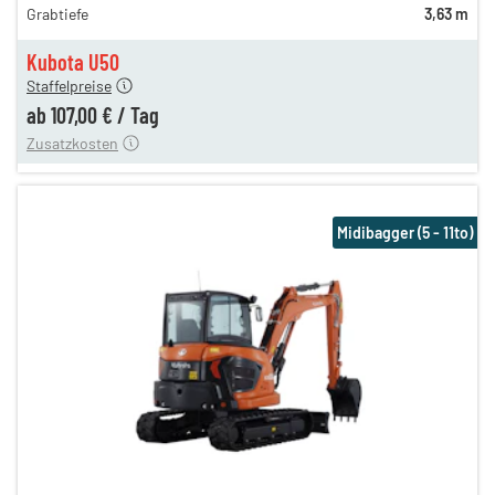
Grabtiefe
3,63 m
127,00 €
n
107,00 €
Kubota U50
Staffelpreise
ung
12,00 €
ab
107,00 €
/
Tag
Zusatzkosten
Midibagger (5 - 11to)