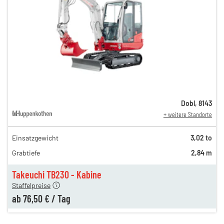
Dobl
,
8143
+ weitere Standorte
Einsatzgewicht
3,02 to
160,00 €
Grabtiefe
2,84 m
111,00 €
n
76,50 €
Takeuchi TB230 - Kabine
Staffelpreise
ab
76,50 €
/
Tag