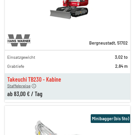
Bergneustadt
,
51702
Einsatzgewicht
3,02 to
154,00 €
Grabtiefe
2,84 m
121,00 €
n
83,00 €
Takeuchi TB230 - Kabine
Staffelpreise
ab
83,00 €
/
Tag
Minibagger (bis 5to)