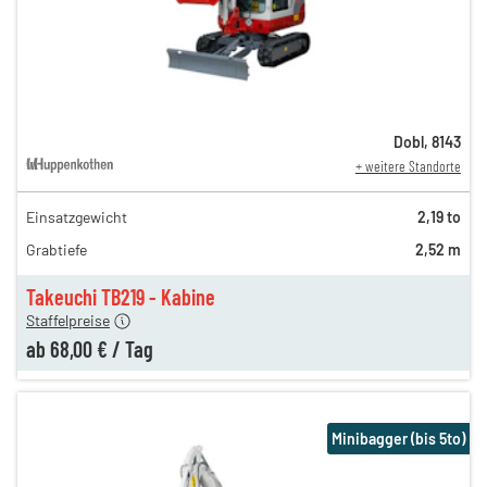
Dobl
,
8143
+ weitere Standorte
Einsatzgewicht
2,19 to
140,00 €
Grabtiefe
2,52 m
90,00 €
n
68,00 €
Takeuchi TB219 - Kabine
Staffelpreise
ab
68,00 €
/
Tag
Minibagger (bis 5to)