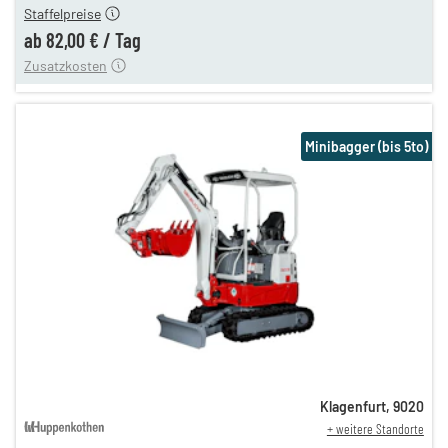
Staffelpreise
ung
12,00 €
ab
82,00 €
/
Tag
Zusatzkosten
Minibagger (bis 5to)
Klagenfurt
,
9020
+ weitere Standorte