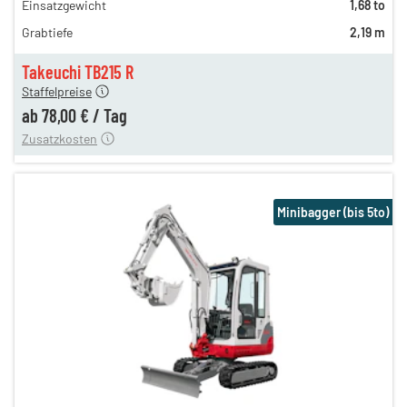
Einsatzgewicht
1,68 to
111,00 €
Grabtiefe
2,19 m
92,00 €
n
78,00 €
Takeuchi TB215 R
Staffelpreise
ung
12,00 €
ab
78,00 €
/
Tag
Zusatzkosten
Minibagger (bis 5to)