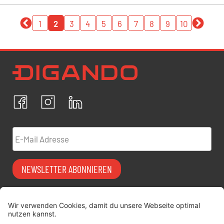
1
2
3
4
5
6
7
8
9
10
Newsletter Datenschutz
Ich bestätige, dass ich die
Datenschutzrichtlinien
akzeptiere und erkläre mich mit der Verarbeitung meiner
personenbezogenen Daten einverstanden.
Facebook
Instagram
LinkedIn
ABBRECHEN
BESTÄTIGEN
E-Mail Adresse
NEWSLETTER ABONNIEREN
Vermiet-Partner
FAQ