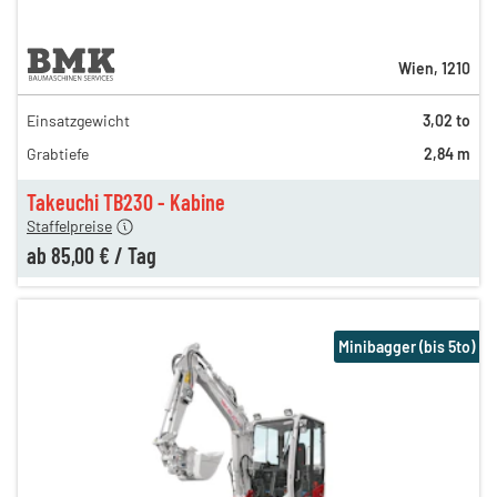
Wien
,
1210
Einsatzgewicht
3,02 to
160,00 €
Grabtiefe
2,84 m
110,00 €
n
85,00 €
Takeuchi TB230 - Kabine
Staffelpreise
ab
85,00 €
/
Tag
Minibagger (bis 5to)