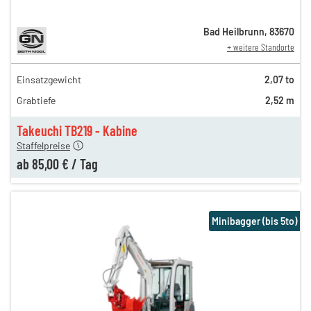
Bad Heilbrunn
,
83670
+ weitere Standorte
Einsatzgewicht
2,07 to
120,00 €
Grabtiefe
2,52 m
100,00 €
n
85,00 €
Takeuchi TB219 - Kabine
Staffelpreise
ab
85,00 €
/
Tag
Minibagger (bis 5to)