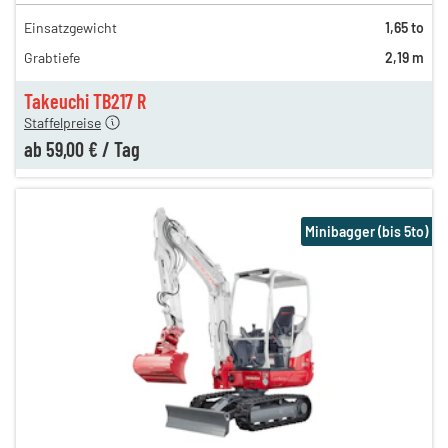
Einsatzgewicht
1,65 to
120,00 €
Grabtiefe
2,19 m
79,00 €
n
59,00 €
Takeuchi TB217 R
Staffelpreise
ab
59,00 €
/
Tag
Minibagger (bis 5to)