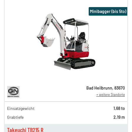
Minibagger (bis 5to)
Bad Heilbrunn
,
83670
+ weitere Standorte
Einsatzgewicht
1,68 to
105,00 €
Grabtiefe
2,19 m
85,00 €
n
65,00 €
Takeuchi TB215 R