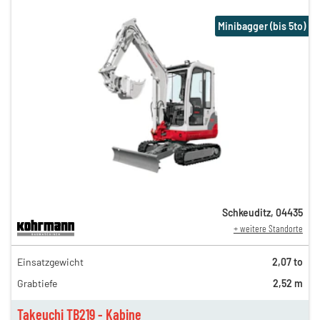
Minibagger (bis 5to)
Schkeuditz
,
04435
+ weitere Standorte
141,00 €
Einsatzgewicht
2,07 to
n
117,00 €
Grabtiefe
2,52 m
98,00 €
n
82,00 €
Takeuchi TB219 - Kabine