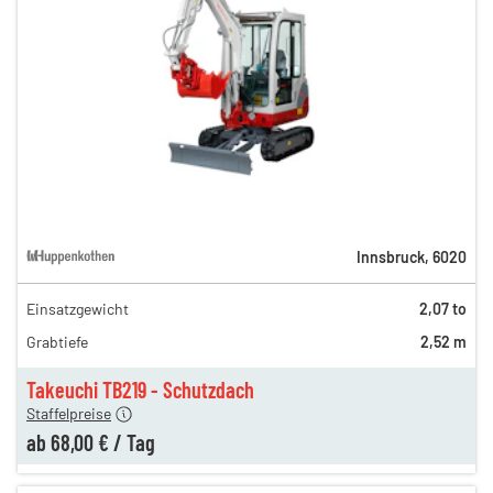
Innsbruck
,
6020
Einsatzgewicht
2,07 to
140,00 €
Grabtiefe
2,52 m
90,00 €
n
68,00 €
Takeuchi TB219 - Schutzdach
Staffelpreise
ab
68,00 €
/
Tag