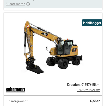
Zusatzkosten
Mobilbagger
Dresden
,
01257
(
45
km)
+ weitere Standorte
411,00 €
Einsatzgewicht
17,55 to
342,00 €