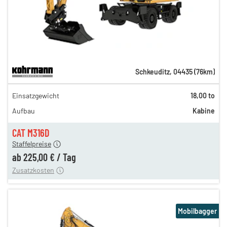
Schkeuditz
,
04435
(
76
km)
389,00 €
Einsatzgewicht
18,00 to
324,00 €
Aufbau
Kabine
270,00 €
225,00 €
CAT M316D
Staffelpreise
ung
12,00 €
ab
225,00 €
/
Tag
Zusatzkosten
Mobilbagger