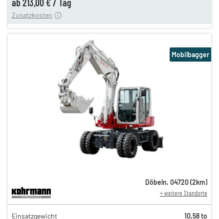
ab
213,00 €
/
Tag
Zusatzkosten
Mobilbagger
Döbeln
,
04720
(
2
km)
+ weitere Standorte
302,00 €
Einsatzgewicht
10,58 to