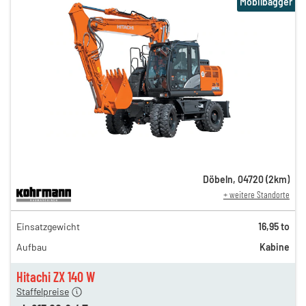
Mobilbagger
Döbeln
,
04720
(
2
km)
+ weitere Standorte
368,00 €
Einsatzgewicht
16,95 to
306,00 €
Aufbau
Kabine
255,00 €
n
213,00 €
Hitachi ZX 140 W
Staffelpreise
ung
12,00 €