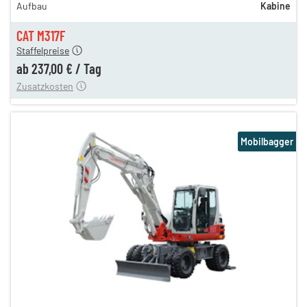
Aufbau
Kabine
286,00 €
237,00 €
CAT M317F
Staffelpreise
ung
12,00 €
ab
237,00 €
/
Tag
Zusatzkosten
Mobilbagger