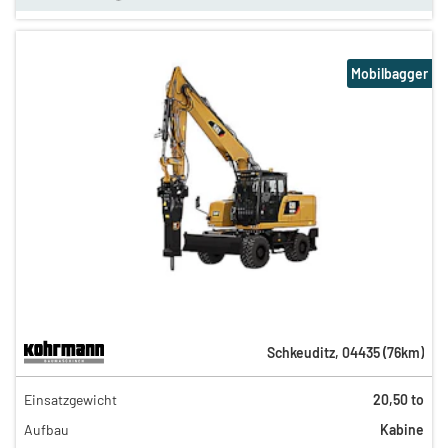
Mobilbagger
Schkeuditz
,
04435
(
76
km)
411,00 €
Einsatzgewicht
20,50 to
342,00 €
Aufbau
Kabine
286,00 €