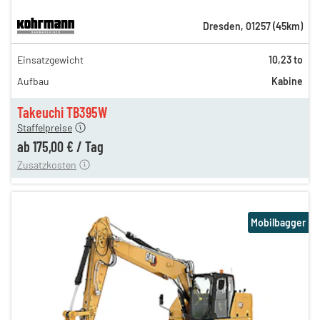
Dresden
,
01257
(
45
km)
302,00 €
Einsatzgewicht
10,23 to
252,00 €
Aufbau
Kabine
211,00 €
175,00 €
Takeuchi TB395W
Staffelpreise
ung
12,00 €
ab
175,00 €
/
Tag
Zusatzkosten
Mobilbagger