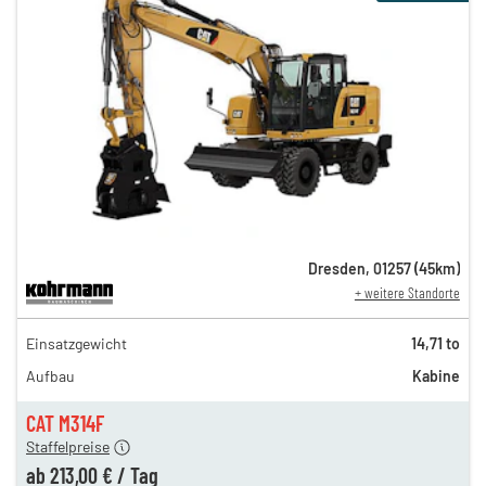
Dresden
,
01257
(
45
km)
+ weitere Standorte
368,00 €
Einsatzgewicht
14,71 to
306,00 €
Aufbau
Kabine
255,00 €
n
213,00 €
CAT M314F
Staffelpreise
ung
12,00 €
ab
213,00 €
/
Tag