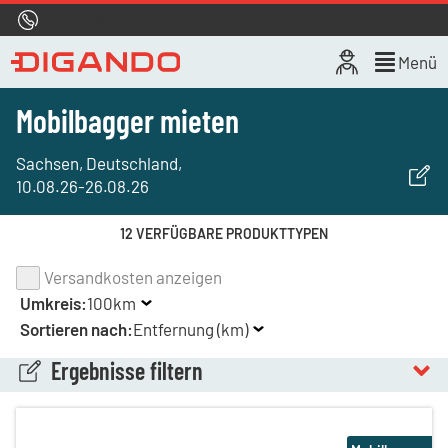
Hotline
0800 722 4433
Live-Chat
Menü
Mobilbagger mieten
Sachsen, Deutschland
,
10.08.26
-
26.08.26
12 VERFÜGBARE PRODUKTTYPEN
Versandkosten anzeigen
Umkreis:
100km
Sortieren nach:
Entfernung (km)
Ergebnisse filtern