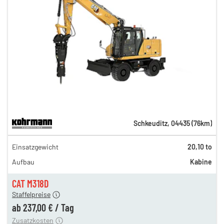
Schkeuditz
,
04435
(
76
km)
411,00 €
Einsatzgewicht
20,10 to
342,00 €
Aufbau
Kabine
286,00 €
237,00 €
CAT M318D
Staffelpreise
ung
12,00 €
ab
237,00 €
/
Tag
Zusatzkosten