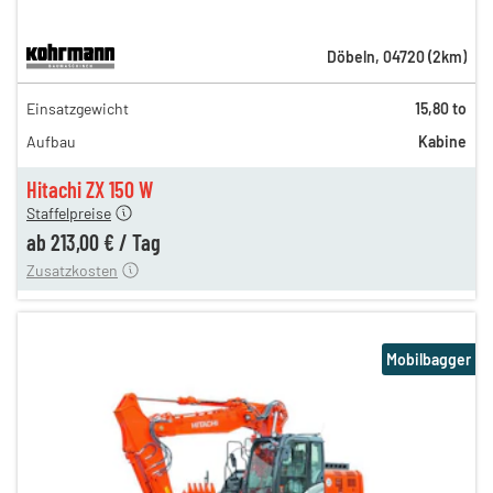
Döbeln
,
04720
(
2
km)
368,00 €
Einsatzgewicht
15,80 to
306,00 €
Aufbau
Kabine
255,00 €
n
213,00 €
Hitachi ZX 150 W
Staffelpreise
ung
12,00 €
ab
213,00 €
/
Tag
Zusatzkosten
Mobilbagger