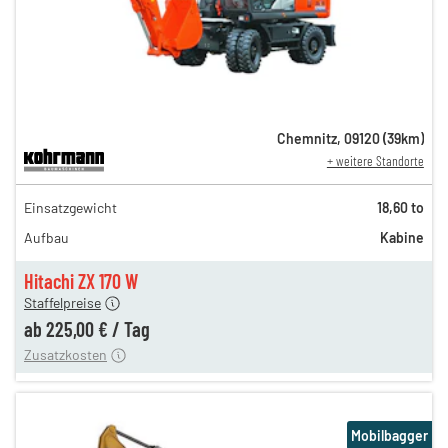
Chemnitz
,
09120
(
39
km)
+ weitere Standorte
389,00 €
Einsatzgewicht
18,60 to
324,00 €
Aufbau
Kabine
270,00 €
225,00 €
Hitachi ZX 170 W
Staffelpreise
ung
12,00 €
ab
225,00 €
/
Tag
Zusatzkosten
Mobilbagger