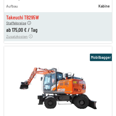
252,00 €
Aufbau
Kabine
211,00 €
175,00 €
Takeuchi TB295W
Staffelpreise
ung
12,00 €
ab
175,00 €
/
Tag
Zusatzkosten
Mobilbagger