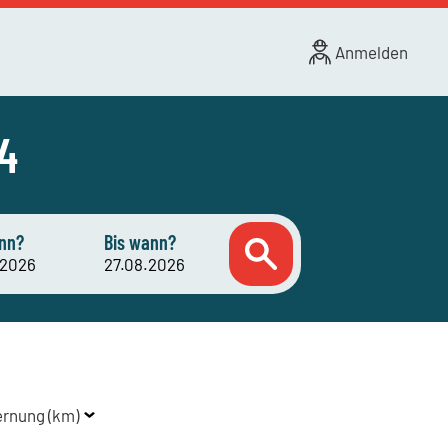
Anmelden
 4
nn?
Bis wann?
ernung (km)