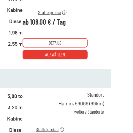
ab 22 Tagen
108,00 €
Kabine
Staffelpreise
ab
108,00 €
/
Tag
Diesel
1,98 m
DETAILS
2,55 m
AUSWÄHLEN
Standort
3,80 to
ab 1 Tag
182,00 €
Hamm
,
59069
(
99
km)
3,20 m
ab 5 Tagen
143,00 €
+ weitere Standorte
ab 22 Tagen
99,00 €
Kabine
Diesel
Staffelpreise