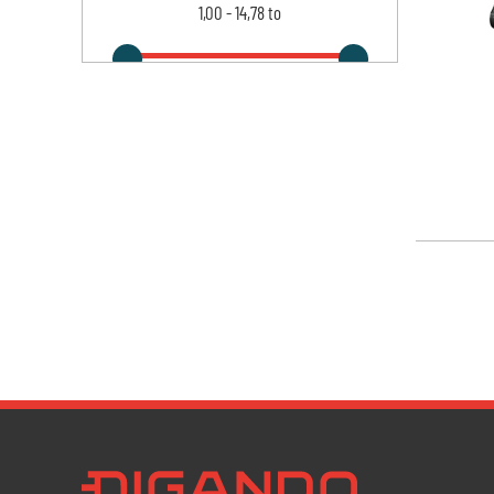
1,00
-
14,78
to
Newsletter Datenschutz
Ich bestätige, dass ich die
Datenschutzrichtlin