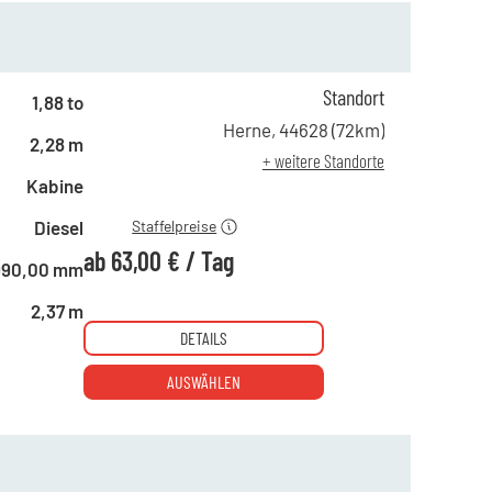
Standort
1,88 to
ab 1 Tag
116,00 €
Herne
,
44628
(
72
km)
2,28 m
ab 5 Tagen
94,00 €
+ weitere Standorte
ab 22 Tagen
63,00 €
Kabine
Diesel
Staffelpreise
ab
63,00 €
/
Tag
990,00 mm
2,37 m
DETAILS
AUSWÄHLEN