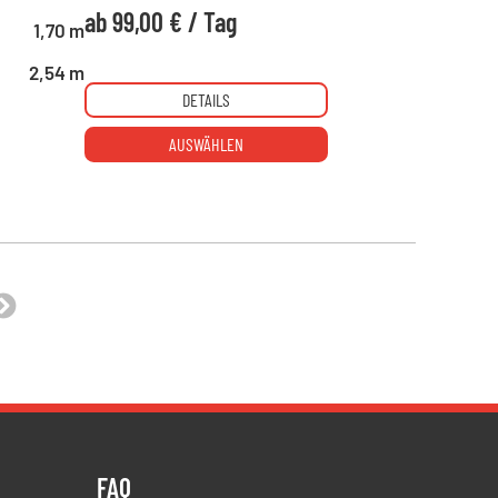
ab
99,00 €
/
Tag
1,70 m
2,54 m
DETAILS
AUSWÄHLEN
FAQ