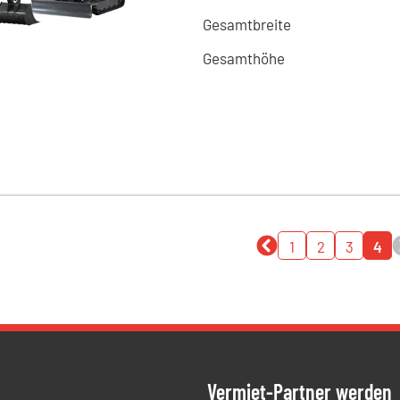
Gesamtbreite
Gesamthöhe
1
2
3
4
Vermiet-Partner werden
ien