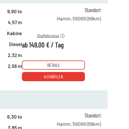
ab 1 Tag
264,00 €
Standort
9,90 to
ab 5 Tagen
220,00 €
Hamm
,
59069
(
99
km)
4,57 m
ab 22 Tagen
149,00 €
Kabine
Staffelpreise
ab
149,00 €
/
Tag
Diesel
2,32 m
DETAILS
2,56 m
AUSWÄHLEN
ab 1 Tag
193,00 €
Standort
6,30 to
ab 5 Tagen
165,00 €
Hamm
,
59069
(
99
km)
3,85 m