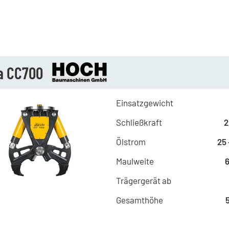
a CC700
Einsatzgewicht
Schließkraft
2
Ölstrom
25 
Maulweite
Trägergerät ab
Gesamthöhe