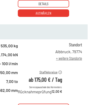
DETAILS
AUSWÄHLEN
Standort
ab 1 Tag
302,00 €
535,00 kg
ab 2 Tagen
252,00 €
Albbruck
,
79774
.174,00 kN
ab 6 Tagen
211,00 €
+ weitere Standorte
ab 21 Tagen
175,00 €
- 100 l/min
650,00 mm
Staffelpreise
ab
175,00 €
/
Tag
7,00 to
Servicepauschale des Vermieters:
562,00 mm
Rücknahmeprüfung
12,00 €