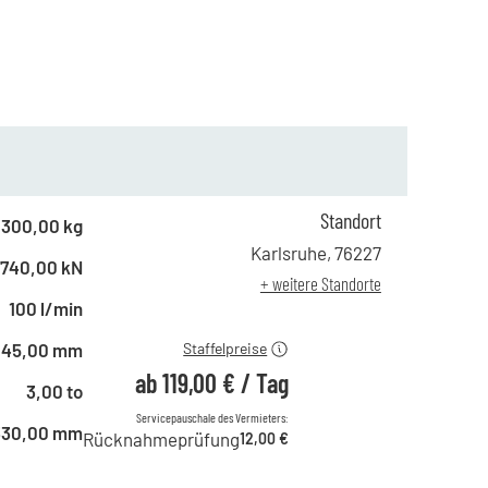
Standort
ab 1 Tag
205,00 €
300,00 kg
ab 2 Tagen
171,00 €
Karlsruhe
,
76227
740,00 kN
ab 6 Tagen
142,00 €
+ weitere Standorte
ab 21 Tagen
119,00 €
100 l/min
145,00 mm
Staffelpreise
ab
119,00 €
/
Tag
3,00 to
Servicepauschale des Vermieters:
330,00 mm
Rücknahmeprüfung
12,00 €