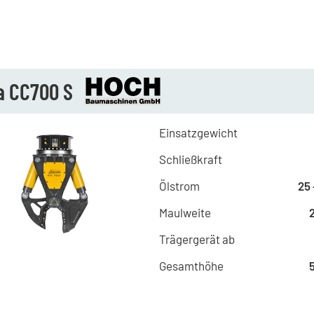
a CC700 S
Einsatzgewicht
Schließkraft
Ölstrom
25 
Maulweite
Trägergerät ab
Gesamthöhe