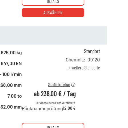
DETAILS
AUSWÄHLEN
Standort
ab 1 Tag
408,00 €
625,00 kg
ab 2 Tagen
340,00 €
Chemnitz
,
09120
647,00 kN
ab 6 Tagen
283,00 €
+ weitere Standorte
ab 21 Tagen
236,00 €
- 100 l/min
268,00 mm
Staffelpreise
ab
236,00 €
/
Tag
7,00 to
Servicepauschale des Vermieters:
562,00 mm
Rücknahmeprüfung
12,00 €
DETAILS