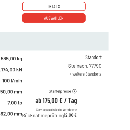
DETAILS
AUSWÄHLEN
Standort
ab 1 Tag
302,00 €
535,00 kg
ab 2 Tagen
252,00 €
Steinach
,
77790
.174,00 kN
ab 6 Tagen
211,00 €
+ weitere Standorte
ab 21 Tagen
175,00 €
- 100 l/min
650,00 mm
Staffelpreise
ab
175,00 €
/
Tag
7,00 to
Servicepauschale des Vermieters:
562,00 mm
Rücknahmeprüfung
12,00 €