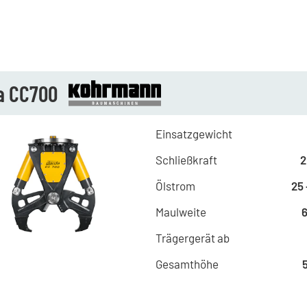
a CC700
Einsatzgewicht
Schließkraft
2
Ölstrom
25 
Maulweite
Trägergerät ab
Gesamthöhe