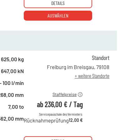
DETAILS
AUSWÄHLEN
Standort
ab 1 Tag
408,00 €
625,00 kg
ab 2 Tagen
340,00 €
Freiburg im Breisgau
,
79108
647,00 kN
ab 6 Tagen
283,00 €
+ weitere Standorte
ab 21 Tagen
236,00 €
- 100 l/min
268,00 mm
Staffelpreise
ab
236,00 €
/
Tag
7,00 to
Servicepauschale des Vermieters:
562,00 mm
Rücknahmeprüfung
12,00 €