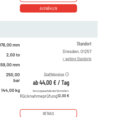
AUSWÄHLEN
Standort
ab 1 Tag
76,00 €
976,00 mm
ab 2 Tagen
63,00 €
Dresden
,
01257
2,00 to
ab 6 Tagen
51,00 €
+ weitere Standorte
ab 21 Tagen
44,00 €
559,00 mm
250,00
Staffelpreise
bar
ab
44,00 €
/
Tag
144,00 kg
Servicepauschale des Vermieters:
Rücknahmeprüfung
12,00 €
DETAILS