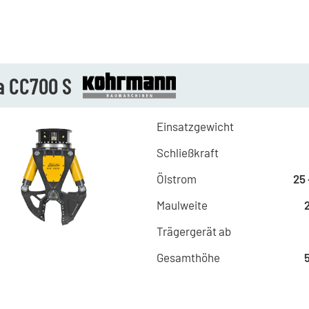
a CC700 S
Einsatzgewicht
Schließkraft
Ölstrom
25 
Maulweite
Trägergerät ab
Gesamthöhe