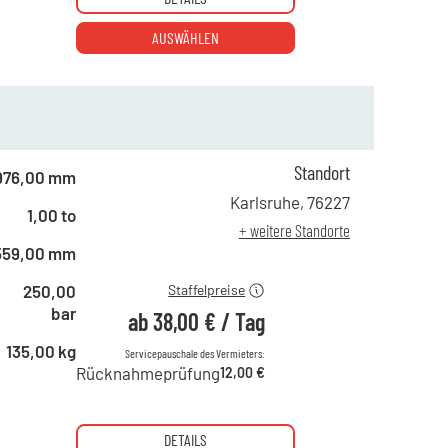
AUSWÄHLEN
Standort
ab 1 Tag
65,00 €
976,00 mm
ab 2 Tagen
54,00 €
Karlsruhe
,
76227
1,00 to
ab 6 Tagen
45,00 €
+ weitere Standorte
ab 21 Tagen
38,00 €
559,00 mm
250,00
Staffelpreise
bar
ab
38,00 €
/
Tag
135,00 kg
Servicepauschale des Vermieters:
Rücknahmeprüfung
12,00 €
DETAILS