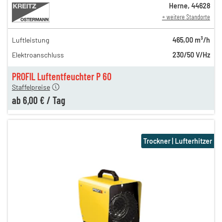
Herne
,
44628
+ weitere Standorte
Luftleistung
465,00 m³/h
22,00 €
Elektroanschluss
230/50 V/Hz
18,00 €
en
6,00 €
PROFIL Luftentfeuchter P 60
Staffelpreise
ab
6,00 €
/
Tag
Trockner | Lufterhitzer