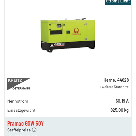
Strom | Licht
Herne
,
44628
+ weitere Standorte
Nennstrom
60,19 A
60,50 €
Einsatzgewicht
825,00 kg
55,00 €
en
47,50 €
Pramac GSW 50Y
Staffelpreise