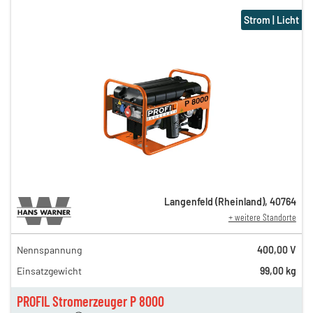
Strom | Licht
Langenfeld (Rheinland)
,
40764
+ weitere Standorte
Nennspannung
400,00 V
48,50 €
Einsatzgewicht
99,00 kg
30,00 €
en
22,00 €
PROFIL Stromerzeuger P 8000