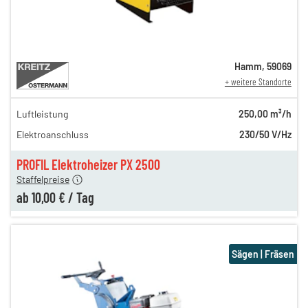
Hamm
,
59069
+ weitere Standorte
Luftleistung
250,00 m³/h
20,00 €
Elektroanschluss
230/50 V/Hz
16,00 €
en
10,00 €
PROFIL Elektroheizer PX 2500
Staffelpreise
ab
10,00 €
/
Tag
Sägen | Fräsen