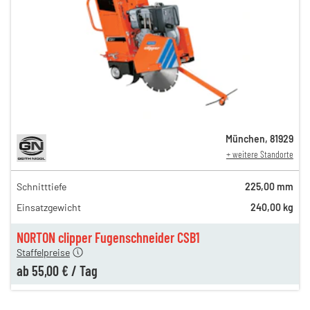
München
,
81929
+ weitere Standorte
Schnitttiefe
225,00 mm
75,00 €
Einsatzgewicht
240,00 kg
n
65,00 €
en
55,00 €
NORTON clipper Fugenschneider CSB1
Staffelpreise
ab
55,00 €
/
Tag