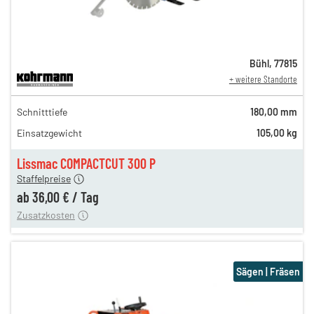
Bühl
,
77815
+ weitere Standorte
59,00 €
Schnitttiefe
180,00 mm
n
47,00 €
Einsatzgewicht
105,00 kg
n
40,00 €
en
36,00 €
Lissmac COMPACTCUT 300 P
Staffelpreise
ung
12,00 €
ab
36,00 €
/
Tag
Zusatzkosten
Sägen | Fräsen