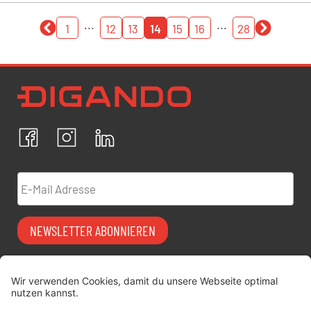
...
...
1
12
13
14
15
16
28
Newsletter Datenschutz
Ich bestätige, dass ich die
Datenschutzrichtlinien
akzeptiere und erkläre mich mit der Verarbeitung meiner
personenbezogenen Daten einverstanden.
Facebook
Instagram
LinkedIn
ABBRECHEN
BESTÄTIGEN
E-Mail Adresse
NEWSLETTER ABONNIEREN
Vermiet-Partner
FAQ
werden