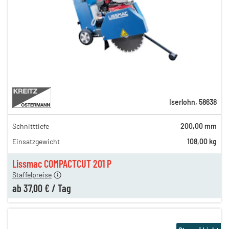
Iserlohn
,
58638
Schnitttiefe
200,00 mm
66,00 €
Einsatzgewicht
108,00 kg
53,00 €
en
37,00 €
Lissmac COMPACTCUT 201 P
Staffelpreise
ab
37,00 €
/
Tag