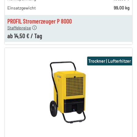
40,00 €
Einsatzgewicht
99,00 kg
22,00 €
en
14,50 €
PROFIL Stromerzeuger P 8000
Staffelpreise
ab
14,50 €
/
Tag
Trockner | Lufterhitzer