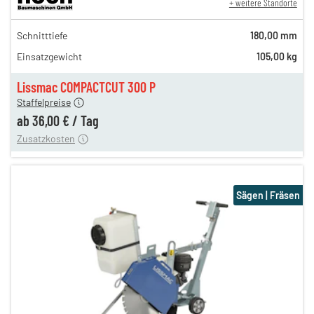
+ weitere Standorte
59,00 €
Schnitttiefe
180,00 mm
n
47,00 €
Einsatzgewicht
105,00 kg
n
40,00 €
en
36,00 €
Lissmac COMPACTCUT 300 P
Staffelpreise
ung
12,00 €
ab
36,00 €
/
Tag
Zusatzkosten
Sägen | Fräsen