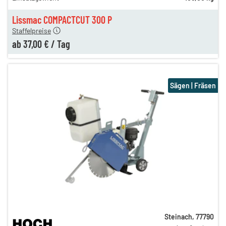
en
37,00 €
Lissmac COMPACTCUT 300 P
Staffelpreise
ab
37,00 €
/
Tag
Sägen | Fräsen
Steinach
,
77790