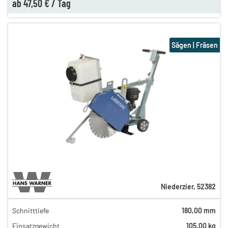
ab
47,50 €
/
Tag
Sägen | Fräsen
Niederzier
,
52382
Schnitttiefe
180,00 mm
66,00 €
Einsatzgewicht
105,00 kg
53,00 €