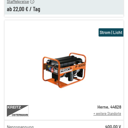
Staffelpreise
ab
22,00 €
/
Tag
Strom | Licht
Herne
,
44628
+ weitere Standorte
Nennspannung
400,00 V