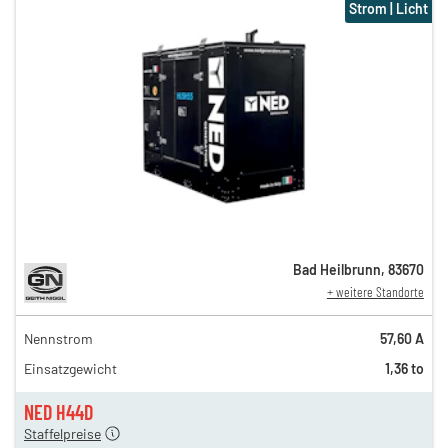
Strom | Licht
Bad Heilbrunn
,
83670
+ weitere Standorte
Nennstrom
57,60 A
110,00 €
Einsatzgewicht
1,36 to
100,00 €
n
90,00 €
NED H44D
Staffelpreise