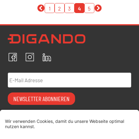
1
2
3
4
5
Newsletter Datenschutz
Ich bestätige, dass ich die
Datenschutzrichtlinien
akzeptiere und erkläre mich mit der Verarbeitung meiner
personenbezogenen Daten einverstanden.
Facebook
Instagram
LinkedIn
ABBRECHEN
BESTÄTIGEN
E-Mail Adresse
NEWSLETTER ABONNIEREN
Vermiet-Partner
FAQ
werden
Impressum