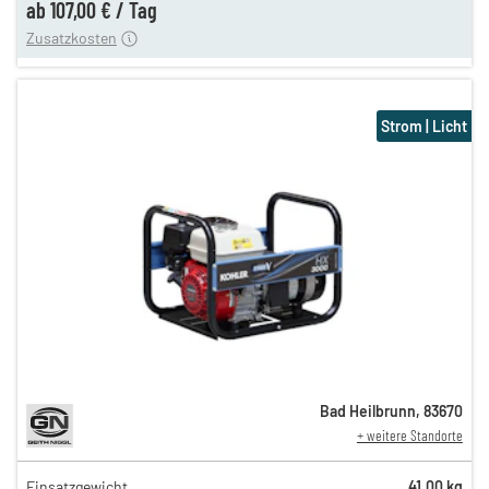
ab
107,00 €
/
Tag
Zusatzkosten
Strom | Licht
Bad Heilbrunn
,
83670
+ weitere Standorte
Einsatzgewicht
41,00 kg