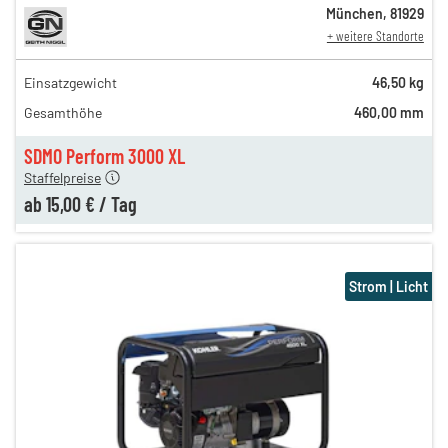
München
,
81929
+ weitere Standorte
Einsatzgewicht
46,50 kg
29,00 €
Gesamthöhe
460,00 mm
n
25,00 €
en
15,00 €
SDMO Perform 3000 XL
Staffelpreise
ab
15,00 €
/
Tag
Strom | Licht