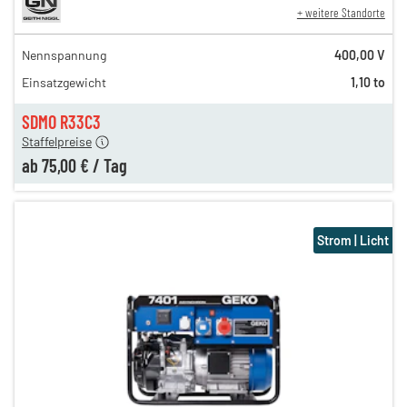
+ weitere Standorte
Nennspannung
400,00 V
95,00 €
Einsatzgewicht
1,10 to
n
85,00 €
en
75,00 €
SDMO R33C3
Staffelpreise
ab
75,00 €
/
Tag
Strom | Licht