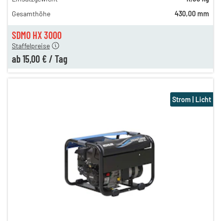
29,00 €
Gesamthöhe
430,00 mm
n
25,00 €
en
15,00 €
SDMO HX 3000
Staffelpreise
ab
15,00 €
/
Tag
Strom | Licht