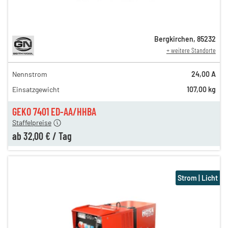
Bergkirchen
,
85232
+ weitere Standorte
Nennstrom
24,00 A
43,00 €
Einsatzgewicht
107,00 kg
n
38,00 €
en
32,00 €
GEKO 7401 ED-AA/HHBA
Staffelpreise
ab
32,00 €
/
Tag
Strom | Licht