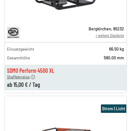
Bergkirchen
,
85232
+ weitere Standorte
Einsatzgewicht
66,50 kg
29,00 €
Gesamthöhe
590,00 mm
n
25,00 €
en
15,00 €
SDMO Perform 4500 XL
Staffelpreise
ab
15,00 €
/
Tag
Strom | Licht