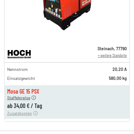
Steinach
,
77790
+ weitere Standorte
56,00 €
Nennstrom
20,20 A
n
46,00 €
Einsatzgewicht
580,00 kg
n
39,00 €
en
34,00 €
Mosa GE 15 PSX
Staffelpreise
ung
12,00 €
ab
34,00 €
/
Tag
Zusatzkosten