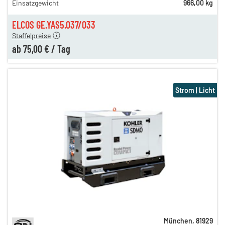
Einsatzgewicht
966,00 kg
n
85,00 €
en
75,00 €
ELCOS GE.YAS5.037/033
Staffelpreise
ab
75,00 €
/
Tag
Strom | Licht
München
,
81929