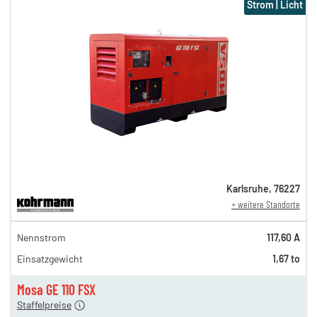
Strom | Licht
Karlsruhe
,
76227
+ weitere Standorte
184,00 €
Nennstrom
117,60 A
153,00 €
Einsatzgewicht
1,67 to
127,00 €
n
107,00 €
Mosa GE 110 FSX
Staffelpreise
ung
12,00 €