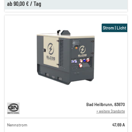
ab
90,00 €
/
Tag
Strom | Licht
Bad Heilbrunn
,
83670
+ weitere Standorte
Nennstrom
47,69 A
95,00 €