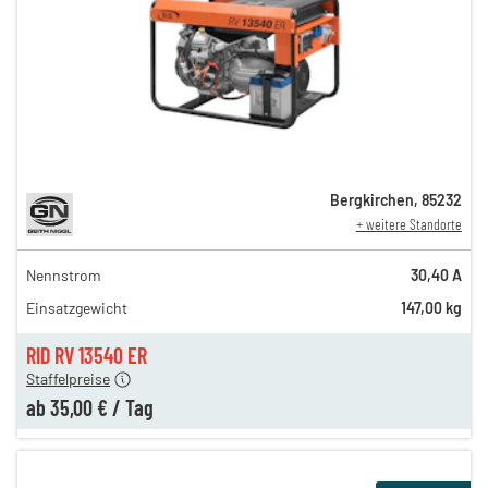
Bergkirchen
,
85232
+ weitere Standorte
Nennstrom
30,40 A
55,00 €
Einsatzgewicht
147,00 kg
n
45,00 €
en
35,00 €
RID RV 13540 ER
Staffelpreise
ab
35,00 €
/
Tag