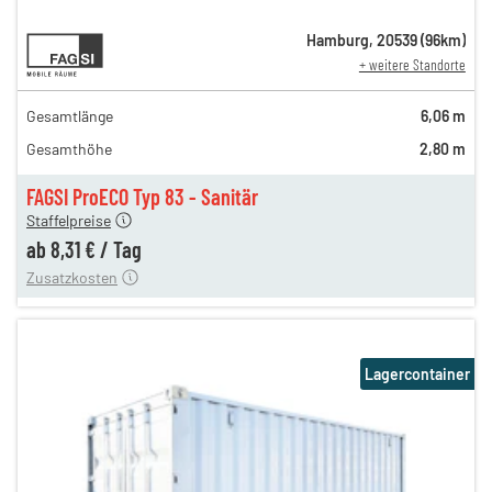
12,81 €
Hamburg
,
20539
(
96
km)
+ weitere Standorte
n
12,81 €
en
10,97 €
Gesamtlänge
6,06 m
en
9,24 €
Gesamthöhe
2,80 m
en
8,64 €
en
8,31 €
FAGSI ProECO Typ 83 - Sanitär
180,00 €
Staffelpreise
en
110,00 €
ab
8,31 €
/
Tag
Zusatzkosten
Lagercontainer