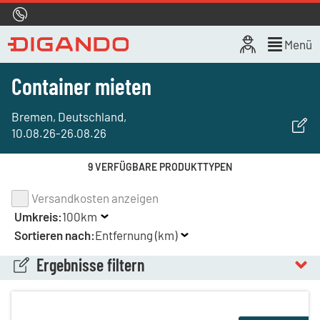
Hotline
0800 722 4433
Live-Chat
Menü
Container mieten
Bremen, Deutschland
,
10.08.26
-
26.08.26
9 VERFÜGBARE PRODUKTTYPEN
Versandkosten anzeigen
Umkreis:
100km
Sortieren nach:
Entfernung (km)
Ergebnisse filtern