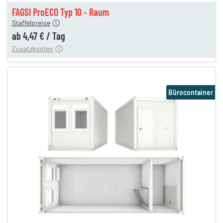
gen
4,47 €
FAGSI ProECO Typ 10 - Raum
180,00 €
Staffelpreise
en
110,00 €
ab
4,47 €
/
Tag
Zusatzkosten
Bürocontainer