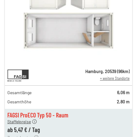
10,31 €
Hamburg
,
20539
(
96
km)
+ weitere Standorte
n
10,31 €
en
9,24 €
Gesamtlänge
6,06 m
en
6,74 €
Gesamthöhe
2,80 m
gen
5,64 €
en
5,47 €
FAGSI ProECO Typ 50 - Raum
180,00 €
Staffelpreise
en
110,00 €
ab
5,47 €
/
Tag