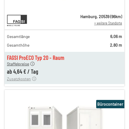
8,14 €
Hamburg
,
20539
(
96
km)
+ weitere Standorte
en
8,14 €
en
6,74 €
Gesamtlänge
6,06 m
gen
4,97 €
Gesamthöhe
2,80 m
gen
4,81 €
gen
4,64 €
FAGSI ProECO Typ 20 - Raum
180,00 €
Staffelpreise
en
110,00 €
ab
4,64 €
/
Tag
Zusatzkosten
Bürocontainer