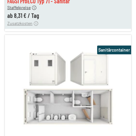
FAGSI ProECO Typ 71 - Sanitär
180,00 €
Staffelpreise
en
110,00 €
ab
8,31 €
/
Tag
Zusatzkosten
Sanitärcontainer