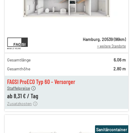
12,81 €
Hamburg
,
20539
(
96
km)
+ weitere Standorte
n
12,81 €
en
10,97 €
Gesamtlänge
6,06 m
en
9,24 €
Gesamthöhe
2,80 m
en
8,64 €
en
8,31 €
FAGSI ProECO Typ 60 - Versorger
180,00 €
Staffelpreise
en
110,00 €
ab
8,31 €
/
Tag
Zusatzkosten
Sanitärcontainer