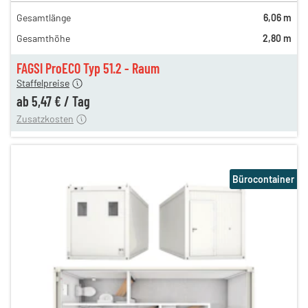
en
9,24 €
Gesamtlänge
6,06 m
en
6,74 €
Gesamthöhe
2,80 m
gen
5,64 €
en
5,47 €
FAGSI ProECO Typ 51.2 - Raum
180,00 €
Staffelpreise
en
110,00 €
ab
5,47 €
/
Tag
Zusatzkosten
Bürocontainer