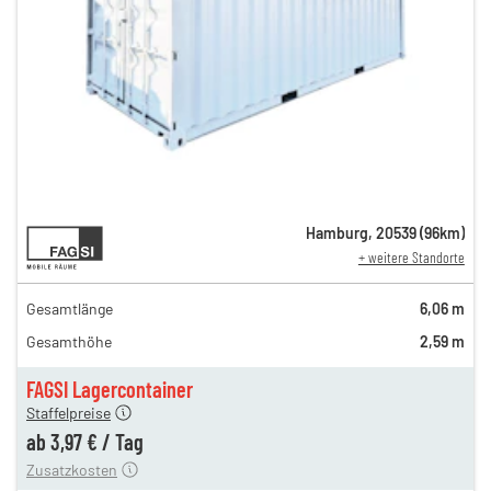
4,64 €
Hamburg
,
20539
(
96
km)
+ weitere Standorte
en
4,64 €
en
4,64 €
Gesamtlänge
6,06 m
gen
3,97 €
Gesamthöhe
2,59 m
gen
3,97 €
gen
3,97 €
FAGSI Lagercontainer
180,00 €
Staffelpreise
en
60,00 €
ab
3,97 €
/
Tag
Zusatzkosten